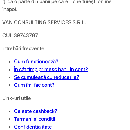
îți dă o parte din banii pe care îi cheltuiești online
înapoi.
VAN CONSULTING SERVICES S.R.L.
CUI: 39743787
Întrebări frecvente
Cum funcționează?
În cât timp primesc banii în cont?
Se cumulează cu reducerile?
Cum îmi fac cont?
Link-uri utile
Ce este cashback?
Termeni și condiții
Confidențialitate