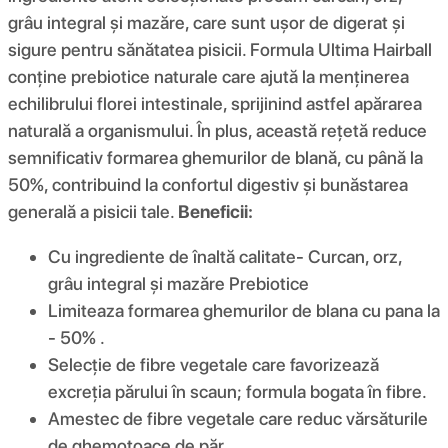
grâu integral și mazăre, care sunt ușor de digerat și
sigure pentru sănătatea pisicii. Formula Ultima Hairball
conține prebiotice naturale care ajută la menținerea
echilibrului florei intestinale, sprijinind astfel apărarea
naturală a organismului. În plus, această rețetă reduce
semnificativ formarea ghemurilor de blană, cu până la
50%, contribuind la confortul digestiv și bunăstarea
generală a pisicii tale.
Beneficii:
Cu ingrediente de înaltă calitate- Curcan, orz,
grâu integral și mazăre Prebiotice
Limiteaza formarea ghemurilor de blana cu pana la
- 50% .
Selecție de fibre vegetale care favorizează
excreția părului în scaun; formula bogata în fibre.
Amestec de fibre vegetale care reduc vărsăturile
de ghemotoace de păr