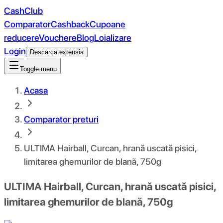
CashClub
Comparator
Cashback
Cupoane
reducere
Vouchere
Blog
Loializare
Login
Descarca extensia
Toggle menu
Acasa
Comparator preturi
ULTIMA Hairball, Curcan, hrană uscată pisici,
limitarea ghemurilor de blană, 750g
ULTIMA Hairball, Curcan, hrană uscată pisici,
limitarea ghemurilor de blană, 750g