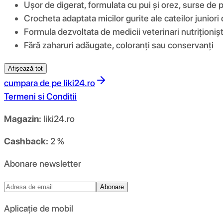
Ușor de digerat, formulata cu pui și orez, surse de pro
Crocheta adaptata micilor gurite ale cateilor juniori 
Formula dezvoltata de medicii veterinari nutriționișt
Fără zaharuri adăugate, coloranți sau conservanți
Afișează tot
cumpara de pe
liki24.ro
Termeni si Conditii
Magazin:
liki24.ro
Cashback:
2 %
Abonare newsletter
Abonare
Aplicație de mobil