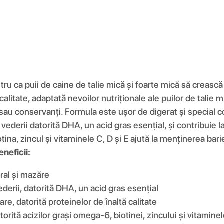
tru ca puii de caine de talie mică și foarte mică să crească
alitate, adaptată nevoilor nutriționale ale puilor de talie 
 sau conservanți. Formula este ușor de digerat și special c
a vederii datorită DHA, un acid gras esențial, și contribui
ina, zincul și vitaminele C, D și E ajută la menținerea barie
eneficii:
gral și mazăre
ederii, datorită DHA, un acid gras esențial
e, datorită proteinelor de înaltă calitate
orită acizilor grași omega-6, biotinei, zincului și vitaminel