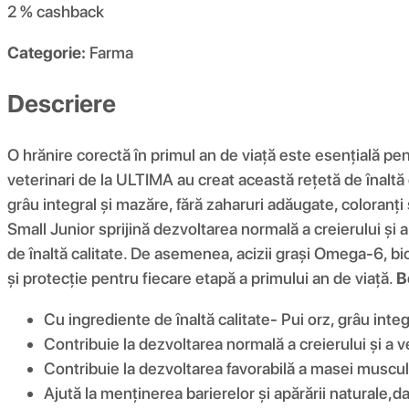
2 %
cashback
Categorie:
Farma
Descriere
O hrănire corectă în primul an de viață este esențială pen
veterinari de la ULTIMA au creat această rețetă de înaltă c
grâu integral și mazăre, fără zaharuri adăugate, coloranți
Small Junior sprijină dezvoltarea normală a creierului și 
de înaltă calitate. De asemenea, acizii grași Omega-6, biot
și protecție pentru fiecare etapă a primului an de viață.
B
Cu ingrediente de înaltă calitate- Pui orz, grâu inte
Contribuie la dezvoltarea normală a creierului și a v
Contribuie la dezvoltarea favorabilă a masei muscular
Ajută la menținerea barierelor și apărării naturale,dat