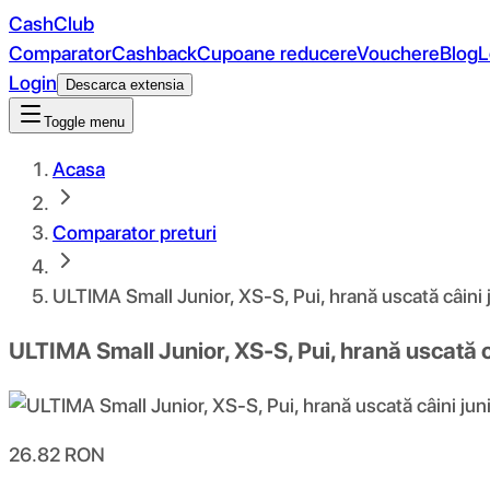
CashClub
Comparator
Cashback
Cupoane reducere
Vouchere
Blog
L
Login
Descarca extensia
Toggle menu
Acasa
Comparator preturi
ULTIMA Small Junior, XS-S, Pui, hrană uscată câini 
ULTIMA Small Junior, XS-S, Pui, hrană uscată c
26.82
RON