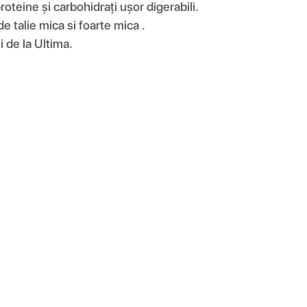
teine ​​și carbohidrați ușor digerabili.
de talie mica si foarte mica .
i de la Ultima.