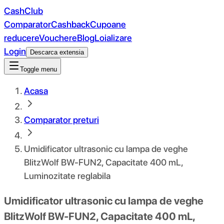
CashClub
Comparator
Cashback
Cupoane
reducere
Vouchere
Blog
Loializare
Login
Descarca extensia
Toggle menu
Acasa
Comparator preturi
Umidificator ultrasonic cu lampa de veghe
BlitzWolf BW-FUN2, Capacitate 400 mL,
Luminozitate reglabila
Umidificator ultrasonic cu lampa de veghe
BlitzWolf BW-FUN2, Capacitate 400 mL,