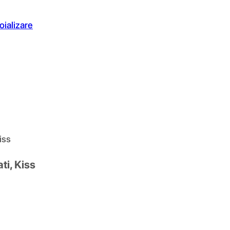
oializare
iss
ti, Kiss