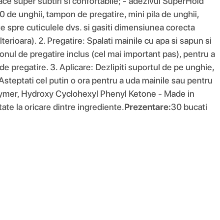
ace super subtiri si confortabile; - adezivul SuperHold
30 de unghii, tampon de pregatire, mini pila de unghii,
ate spre cuticulele dvs. si gasiti dimensiunea corecta
terioara). 2. Pregatire: Spalati mainile cu apa si sapun si
ponul de pregatire inclus (cel mai important pas), pentru a
de pregatire. 3. Aplicare: Dezlipiti suportul de pe unghie,
 Asteptati cel putin o ora pentru a uda mainile sau pentru
olymer, Hydroxy Cyclohexyl Phenyl Ketone - Made in
tate la oricare dintre ingrediente.
Prezentare:
30 bucati