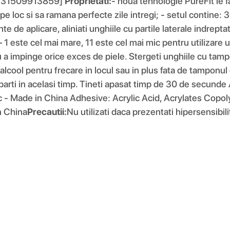
 [731509913859]
Proprietati:
- noua tehnologie PureFit le f
pe loc si sa ramana perfecte zile intregi; - setul contine: 
te de aplicare, aliniati unghiile cu partile laterale indrept
 1 este cel mai mare, 11 este cel mai mic pentru utilizare ul
ru a impinge orice exces de piele. Stergeti unghiile cu tam
alcool pentru frecare in locul sau in plus fata de tamponul 
 parti in acelasi timp. Tineti apasat timp de 30 de secunde
c - Made in China Adhesive: Acrylic Acid, Acrylates Cop
n China
Precautii:
Nu utilizati daca prezentati hipersensibili