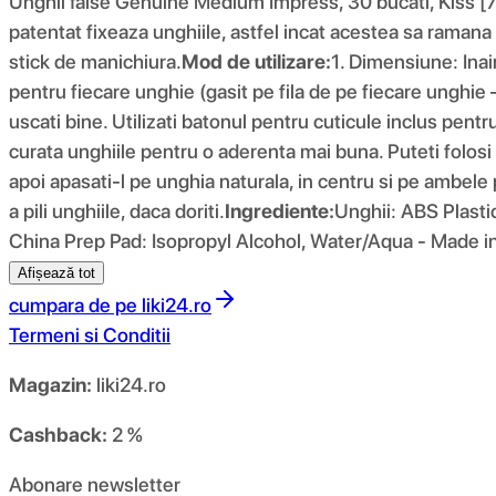
Unghii false Genuine Medium Impress, 30 bucati, Kiss
patentat fixeaza unghiile, astfel incat acestea sa ramana 
stick de manichiura.
Mod de utilizare:
1. Dimensiune: Inain
pentru fiecare unghie (gasit pe fila de pe fiecare unghie –
uscati bine. Utilizati batonul pentru cuticule inclus pent
curata unghiile pentru o aderenta mai buna. Puteti folosi 
apoi apasati-l pe unghia naturala, in centru si pe ambele
a pili unghiile, daca doriti.
Ingrediente:
Unghii: ABS Plasti
China Prep Pad: Isopropyl Alcohol, Water/Aqua - Made i
Afișează tot
cumpara de pe
liki24.ro
Termeni si Conditii
Magazin:
liki24.ro
Cashback:
2 %
Abonare newsletter