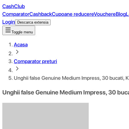
CashClub
Comparator
Cashback
Cupoane reducere
Vouchere
Blog
L
Login
Descarca extensia
Toggle menu
Acasa
Comparator preturi
Unghii false Genuine Medium Impress, 30 bucati, K
Unghii false Genuine Medium Impress, 30 buca