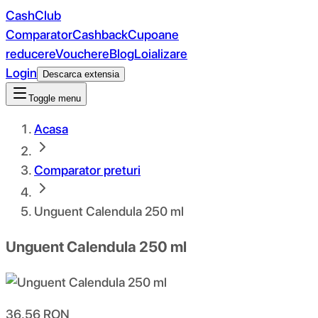
CashClub
Comparator
Cashback
Cupoane
reducere
Vouchere
Blog
Loializare
Login
Descarca extensia
Toggle menu
Acasa
Comparator preturi
Unguent Calendula 250 ml
Unguent Calendula 250 ml
36.56
RON