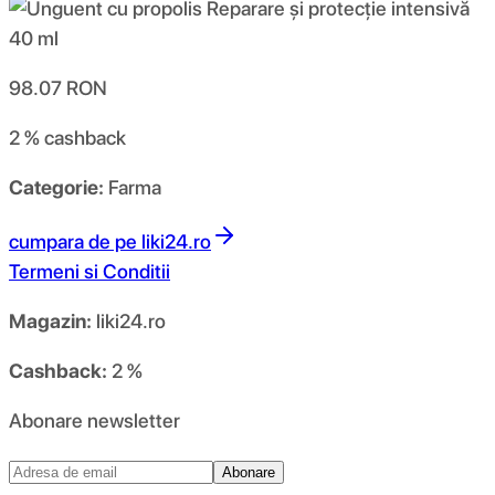
98.07
RON
2 %
cashback
Categorie:
Farma
cumpara de pe
liki24.ro
Termeni si Conditii
Magazin:
liki24.ro
Cashback:
2 %
Abonare newsletter
Abonare