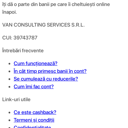
îți dă o parte din banii pe care îi cheltuiești online
înapoi.
VAN CONSULTING SERVICES S.R.L.
CUI: 39743787
Întrebări frecvente
Cum funcționează?
În cât timp primesc banii în cont?
Se cumulează cu reducerile?
Cum îmi fac cont?
Link-uri utile
Ce este cashback?
Termeni și condiții
Confidențialitate