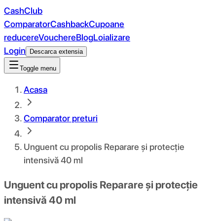
CashClub
Comparator
Cashback
Cupoane
reducere
Vouchere
Blog
Loializare
Login
Descarca extensia
Toggle menu
Acasa
Comparator preturi
Unguent cu propolis Reparare și protecție
intensivă 40 ml
Unguent cu propolis Reparare și protecție
intensivă 40 ml