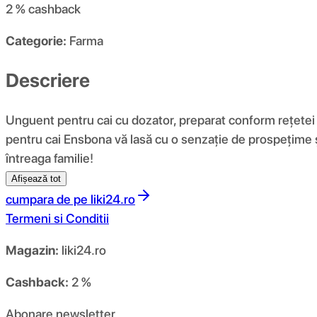
2 %
cashback
Categorie:
Farma
Descriere
Unguent pentru cai cu dozator, preparat conform rețetei o
pentru cai Ensbona vă lasă cu o senzație de prospețime și
întreaga familie!
Afișează tot
cumpara de pe
liki24.ro
Termeni si Conditii
Magazin:
liki24.ro
Cashback:
2 %
Abonare newsletter