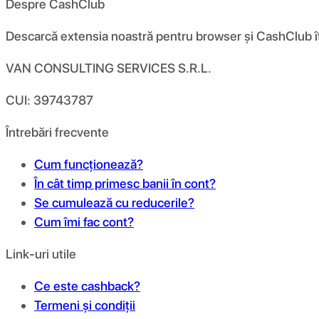
Despre CashClub
Descarcă extensia noastră pentru browser și CashClub îți d
VAN CONSULTING SERVICES S.R.L.
CUI: 39743787
Întrebări frecvente
Cum funcționează?
În cât timp primesc banii în cont?
Se cumulează cu reducerile?
Cum îmi fac cont?
Link-uri utile
Ce este cashback?
Termeni și condiții