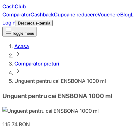
CashClub
Comparator
Cashback
Cupoane reducere
Vouchere
Blog
L
Login
Descarca extensia
Toggle menu
Acasa
Comparator preturi
Unguent pentru cai ENSBONA 1000 ml
Unguent pentru cai ENSBONA 1000 ml
115.74
RON