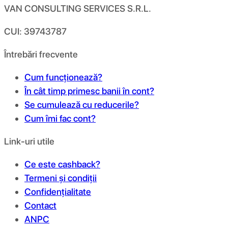
VAN CONSULTING SERVICES S.R.L.
CUI: 39743787
Întrebări frecvente
Cum funcționează?
În cât timp primesc banii în cont?
Se cumulează cu reducerile?
Cum îmi fac cont?
Link-uri utile
Ce este cashback?
Termeni și condiții
Confidențialitate
Contact
ANPC