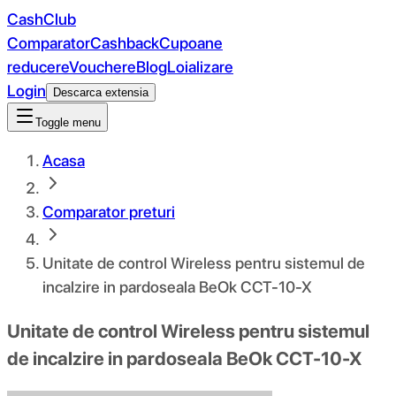
CashClub
Comparator
Cashback
Cupoane
reducere
Vouchere
Blog
Loializare
Login
Descarca extensia
Toggle menu
Acasa
Comparator preturi
Unitate de control Wireless pentru sistemul de
incalzire in pardoseala BeOk CCT-10-X
Unitate de control Wireless pentru sistemul
de incalzire in pardoseala BeOk CCT-10-X