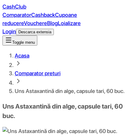
CashClub
Comparator
Cashback
Cupoane
reducere
Vouchere
Blog
Loializare
Login
Descarca extensia
Toggle menu
Acasa
Comparator preturi
Uns Astaxantină din alge, capsule tari, 60 buc.
Uns Astaxantină din alge, capsule tari, 60
buc.