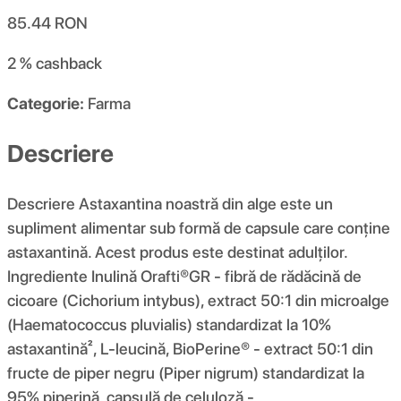
85.44
RON
2 %
cashback
Categorie:
Farma
Descriere
Descriere Astaxantina noastră din alge este un
supliment alimentar sub formă de capsule care conține
astaxantină. Acest produs este destinat adulților.
Ingrediente Inulină Orafti®GR - fibră de rădăcină de
cicoare (Cichorium intybus), extract 50:1 din microalge
(Haematococcus pluvialis) standardizat la 10%
astaxantină², L-leucină, BioPerine® - extract 50:1 din
fructe de piper negru (Piper nigrum) standardizat la
95% piperină, capsulă de celuloză -