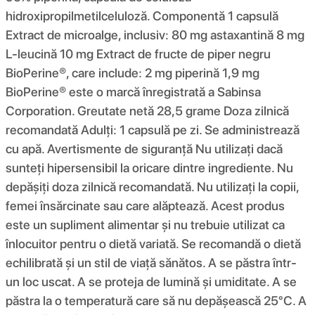
hidroxipropilmetilceluloză. Componentă 1 capsulă
Extract de microalge, inclusiv: 80 mg astaxantină 8 mg
L-leucină 10 mg Extract de fructe de piper negru
BioPerine®, care include: 2 mg piperină 1,9 mg
BioPerine® este o marcă înregistrată a Sabinsa
Corporation. Greutate netă 28,5 grame Doza zilnică
recomandată Adulți: 1 capsulă pe zi. Se administrează
cu apă. Avertismente de siguranță Nu utilizați dacă
sunteți hipersensibil la oricare dintre ingrediente. Nu
depășiți doza zilnică recomandată. Nu utilizați la copii,
femei însărcinate sau care alăptează. Acest produs
este un supliment alimentar și nu trebuie utilizat ca
înlocuitor pentru o dietă variată. Se recomandă o dietă
echilibrată și un stil de viață sănătos. A se păstra într-
un loc uscat. A se proteja de lumină și umiditate. A se
păstra la o temperatură care să nu depășească 25°C. A