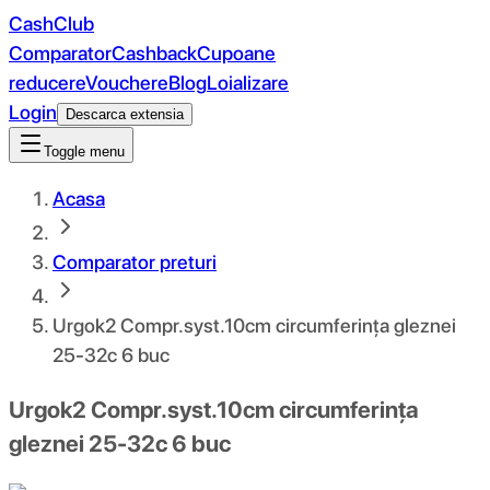
CashClub
Comparator
Cashback
Cupoane
reducere
Vouchere
Blog
Loializare
Login
Descarca extensia
Toggle menu
Acasa
Comparator preturi
Urgok2 Compr.syst.10cm circumferința gleznei
25-32c 6 buc
Urgok2 Compr.syst.10cm circumferința
gleznei 25-32c 6 buc