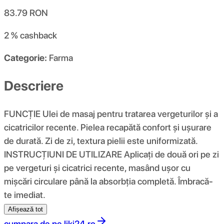
83.79
RON
2 %
cashback
Categorie:
Farma
Descriere
FUNCŢIE Ulei de masaj pentru tratarea vergeturilor și a
cicatricilor recente. Pielea recapătă confort și ușurare
de durată. Zi de zi, textura pielii este uniformizată.
INSTRUCȚIUNI DE UTILIZARE Aplicați de două ori pe zi
pe vergeturi și cicatrici recente, masând ușor cu
mișcări circulare până la absorbția completă. Îmbracă-
te imediat.
Afișează tot
cumpara de pe
liki24.ro