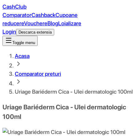
CashClub
Comparator
Cashback
Cupoane
reducere
Vouchere
Blog
Loializare
Login
Descarca extensia
Toggle menu
Acasa
Comparator preturi
Uriage Bariéderm Cica - Ulei dermatologic 100ml
Uriage Bariéderm Cica - Ulei dermatologic
100ml