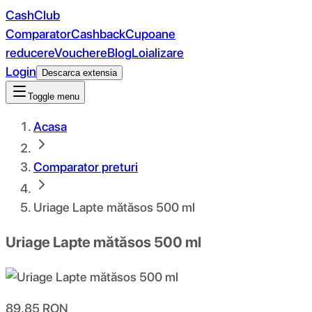
CashClub
Comparator
Cashback
Cupoane
reducere
Vouchere
Blog
Loializare
Login
Descarca extensia
Toggle menu
Acasa
Comparator preturi
Uriage Lapte mătăsos 500 ml
Uriage Lapte mătăsos 500 ml
89.85
RON