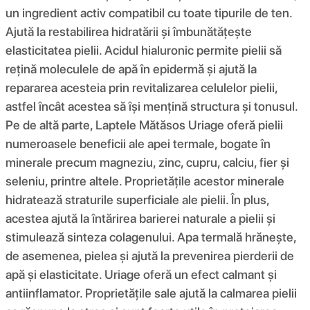
un ingredient activ compatibil cu toate tipurile de ten.
Ajută la restabilirea hidratării și îmbunătățește
elasticitatea pielii. Acidul hialuronic permite pielii să
rețină moleculele de apă în epidermă și ajută la
repararea acesteia prin revitalizarea celulelor pielii,
astfel încât acestea să își mențină structura și tonusul.
Pe de altă parte, Laptele Mătăsos Uriage oferă pielii
numeroasele beneficii ale apei termale, bogate în
minerale precum magneziu, zinc, cupru, calciu, fier și
seleniu, printre altele. Proprietățile acestor minerale
hidratează straturile superficiale ale pielii. În plus,
acestea ajută la întărirea barierei naturale a pielii și
stimulează sinteza colagenului. Apa termală hrănește,
de asemenea, pielea și ajută la prevenirea pierderii de
apă și elasticitate. Uriage oferă un efect calmant și
antiinflamator. Proprietățile sale ajută la calmarea pielii