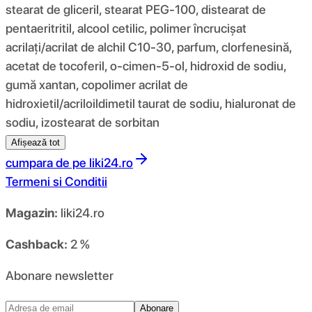
stearat de gliceril, stearat PEG-100, distearat de
pentaeritritil, alcool cetilic, polimer încrucișat
acrilați/acrilat de alchil C10-30, parfum, clorfenesină,
acetat de tocoferil, o-cimen-5-ol, hidroxid de sodiu,
gumă xantan, copolimer acrilat de
hidroxietil/acriloildimetil taurat de sodiu, hialuronat de
sodiu, izostearat de sorbitan
Afișează tot
cumpara de pe
liki24.ro
Termeni si Conditii
Magazin:
liki24.ro
Cashback:
2 %
Abonare newsletter
Abonare