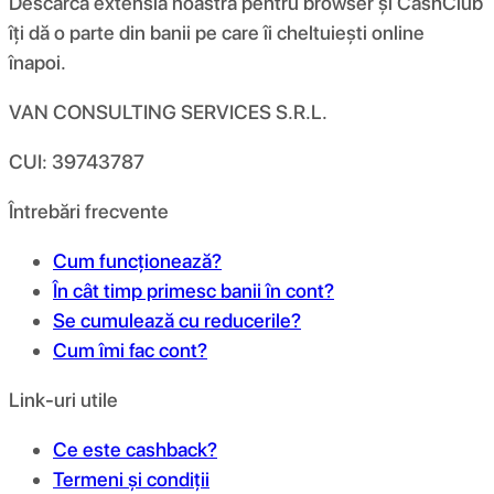
Descarcă extensia noastră pentru browser și CashClub
îți dă o parte din banii pe care îi cheltuiești online
înapoi.
VAN CONSULTING SERVICES S.R.L.
CUI: 39743787
Întrebări frecvente
Cum funcționează?
În cât timp primesc banii în cont?
Se cumulează cu reducerile?
Cum îmi fac cont?
Link-uri utile
Ce este cashback?
Termeni și condiții