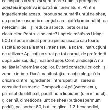
ca răspuns la stres și sunt foarte utile în protejarea
acesteia împotriva îmbătrânirii premature. Printre
ingredientele acestui produs se numără untul de shea,
un produs cosmetic esențial care ajută la îmbunătățirea
netezimii pielii și reduce aspectul petelor sau
cicatricilor. Pentru cine este? Laptele mătăsos Uriage
500 ml este indicat pentru pielea uscată sau foarte
uscată, expusă la stres intens sau la soare. Instrucțiuni
de utilizare Aplicați un strat pe tot corpul, de preferință
după baie sau duș, masând ușor. Contraindicații A nu
se lăsa la îndemâna copiilor. Evitați contactul cu ochii și
zonele intime. Dacă manifestați o reacție alergică la
oricare dintre ingrediente, întrerupeți utilizarea și
consultați un medic. Compoziţie Apă (water, eau),
palmitat de etilhexil, paraffinum liquidum (ulei mineral),
glicerină, dimeticonă, unt de shea (butiroespermum
parkii), polisorbat 60, butilen glicol, 1,2-hexanediol,