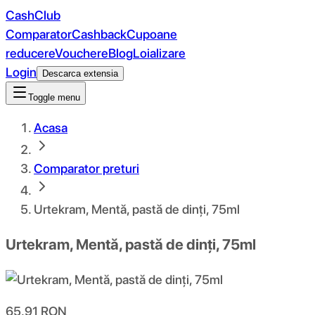
CashClub
Comparator
Cashback
Cupoane
reducere
Vouchere
Blog
Loializare
Login
Descarca extensia
Toggle menu
Acasa
Comparator preturi
Urtekram, Mentă, pastă de dinți, 75ml
Urtekram, Mentă, pastă de dinți, 75ml
65.91
RON