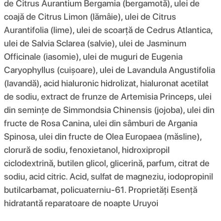
de Citrus Aurantium Bergamia (bergamotă), ulei de
coajă de Citrus Limon (lămâie), ulei de Citrus
Aurantifolia (lime), ulei de scoarță de Cedrus Atlantica,
ulei de Salvia Sclarea (salvie), ulei de Jasminum
Officinale (iasomie), ulei de muguri de Eugenia
Caryophyllus (cuișoare), ulei de Lavandula Angustifolia
(lavandă), acid hialuronic hidrolizat, hialuronat acetilat
de sodiu, extract de frunze de Artemisia Princeps, ulei
din semințe de Simmondsia Chinensis (jojoba), ulei din
fructe de Rosa Canina, ulei din sâmburi de Argania
Spinosa, ulei din fructe de Olea Europaea (măsline),
clorură de sodiu, fenoxietanol, hidroxipropil
ciclodextrină, butilen glicol, glicerină, parfum, citrat de
sodiu, acid citric. Acid, sulfat de magneziu, iodopropinil
butilcarbamat, policuaterniu-61. Proprietăți Esență
hidratantă reparatoare de noapte Uruyoi