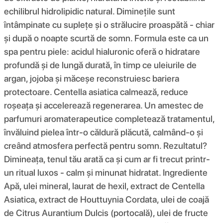
echilibrul hidrolipidic natural. Diminețile sunt
întâmpinate cu suplețe și o strălucire proaspătă - chiar
și după o noapte scurtă de somn. Formula este ca un
spa pentru piele: acidul hialuronic oferă o hidratare
profundă și de lungă durată, în timp ce uleiurile de
argan, jojoba și măceșe reconstruiesc bariera
protectoare. Centella asiatica calmează, reduce
roșeața și accelerează regenerarea. Un amestec de
parfumuri aromaterapeutice completează tratamentul,
învăluind pielea într-o căldură plăcută, calmând-o și
creând atmosfera perfectă pentru somn. Rezultatul?
Dimineața, tenul tău arată ca și cum ar fi trecut printr-
un ritual luxos - calm și minunat hidratat. Ingrediente
Apă, ulei mineral, laurat de hexil, extract de Centella
Asiatica, extract de Houttuynia Cordata, ulei de coajă
de Citrus Aurantium Dulcis (portocală), ulei de fructe