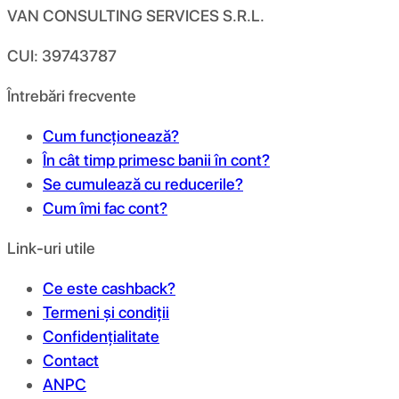
VAN CONSULTING SERVICES S.R.L.
CUI: 39743787
Întrebări frecvente
Cum funcționează?
În cât timp primesc banii în cont?
Se cumulează cu reducerile?
Cum îmi fac cont?
Link-uri utile
Ce este cashback?
Termeni și condiții
Confidențialitate
Contact
ANPC