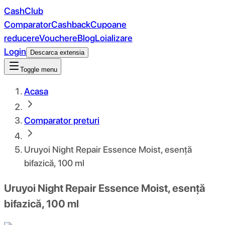
CashClub
Comparator
Cashback
Cupoane
reducere
Vouchere
Blog
Loializare
Login
Descarca extensia
Toggle menu
Acasa
Comparator preturi
Uruyoi Night Repair Essence Moist, esență
bifazică, 100 ml
Uruyoi Night Repair Essence Moist, esență
bifazică, 100 ml