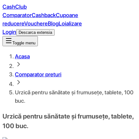
CashClub
Comparator
Cashback
Cupoane
reducere
Vouchere
Blog
Loializare
Login
Descarca extensia
Toggle menu
Acasa
Comparator preturi
Urzică pentru sănătate și frumusețe, tablete, 100
buc.
Urzică pentru sănătate și frumusețe, tablete,
100 buc.