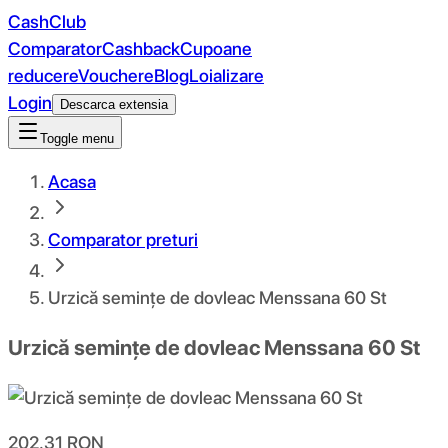
CashClub
Comparator
Cashback
Cupoane
reducere
Vouchere
Blog
Loializare
Login
Descarca extensia
Toggle menu
Acasa
Comparator preturi
Urzică semințe de dovleac Menssana 60 St
Urzică semințe de dovleac Menssana 60 St
202.31
RON