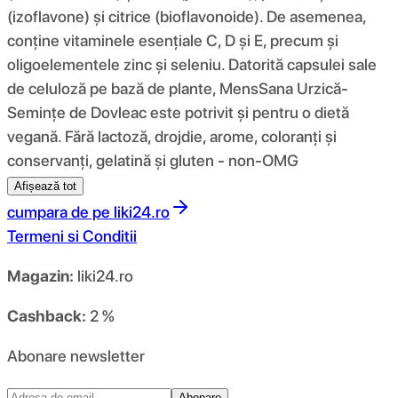
(izoflavone) și citrice (bioflavonoide). De asemenea,
conține vitaminele esențiale C, D și E, precum și
oligoelementele zinc și seleniu. Datorită capsulei sale
de celuloză pe bază de plante, MensSana Urzică-
Semințe de Dovleac este potrivit și pentru o dietă
vegană. Fără lactoză, drojdie, arome, coloranți și
conservanți, gelatină și gluten - non-OMG
Afișează tot
cumpara de pe
liki24.ro
Termeni si Conditii
Magazin:
liki24.ro
Cashback:
2 %
Abonare newsletter
Abonare