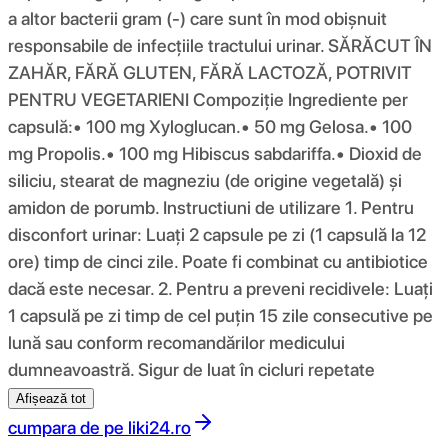
a altor bacterii gram (-) care sunt în mod obișnuit
responsabile de infecțiile tractului urinar. SĂRĂCUT ÎN
ZAHĂR, FĂRĂ GLUTEN, FĂRĂ LACTOZĂ, POTRIVIT
PENTRU VEGETARIENI Compoziţie Ingrediente per
capsulă:• 100 mg Xyloglucan.• 50 mg Gelosa.• 100
mg Propolis.• 100 mg Hibiscus sabdariffa.• Dioxid de
siliciu, stearat de magneziu (de origine vegetală) și
amidon de porumb. Instructiuni de utilizare 1. Pentru
disconfort urinar: Luați 2 capsule pe zi (1 capsulă la 12
ore) timp de cinci zile. Poate fi combinat cu antibiotice
dacă este necesar. 2. Pentru a preveni recidivele: Luați
1 capsulă pe zi timp de cel puțin 15 zile consecutive pe
lună sau conform recomandărilor medicului
dumneavoastră. Sigur de luat în cicluri repetate
Afișează tot
cumpara de pe
liki24.ro