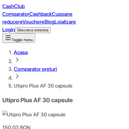
CashClub
Comparator
Cashback
Cupoane
reducere
Vouchere
Blog
Loializare
Login
Descarca extensia
Toggle menu
Acasa
Comparator preturi
Utipro Plus AF 30 capsule
Utipro Plus AF 30 capsule
150.03
RON