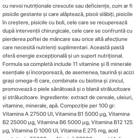
cu nevoi nutriționale crescute sau deficiențe, cum ar fi
pisicile gestante și care alăptează, pisoii slăbiți, pisicile
în creștere, pisicile cu boli, cele care se recuperează
după intervenții chirurgicale, cele care se confruntă cu
pierderea poftei de mâncare sau orice altă afecțiune
care necesită nutrienți suplimentari. Această pastă
oferă energie excepțională și un suport nutrițional.
Formula sa completă include 11 vitamine și 8 minerale
esențiale și încorporează, de asemenea, taurină și acizi
grași omega-6 care, combinate cu biotina și zincul,
promovează o piele sănătoasă și o blană strălucitoare
și strălucitoare. Ingrediente: extract de cereale, uleiuri,
vitamine, minerale, apă. Compoziție per 100 gr:
Vitamina A 27500 UI, Vitamina B1 5000 μg, Vitamina
B2 25000 μg, Vitamina B6 5000 μg, Vitamina B12 125
μg, Vitamina D 1000 UI, Vitamina E 275 mg, acid