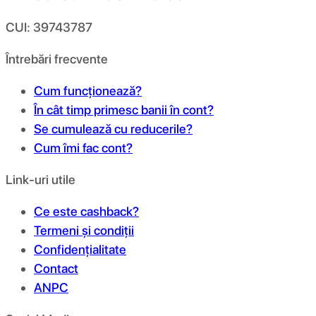
CUI: 39743787
Întrebări frecvente
Cum funcționează?
În cât timp primesc banii în cont?
Se cumulează cu reducerile?
Cum îmi fac cont?
Link-uri utile
Ce este cashback?
Termeni și condiții
Confidențialitate
Contact
ANPC