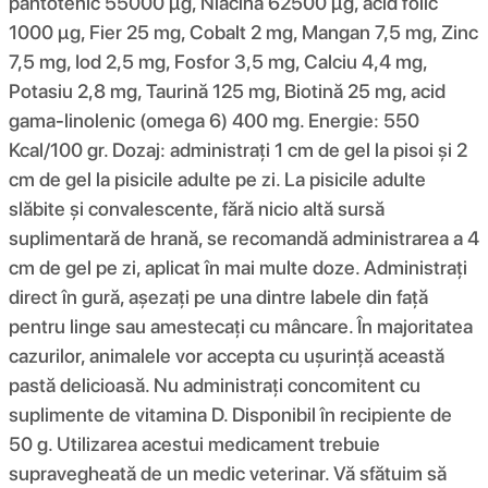
pantotenic 55000 μg, Niacină 62500 μg, acid folic
1000 μg, Fier 25 mg, Cobalt 2 mg, Mangan 7,5 mg, Zinc
7,5 mg, Iod 2,5 mg, Fosfor 3,5 mg, Calciu 4,4 mg,
Potasiu 2,8 mg, Taurină 125 mg, Biotină 25 mg, acid
gama-linolenic (omega 6) 400 mg. Energie: 550
Kcal/100 gr. Dozaj: administrați 1 cm de gel la pisoi și 2
cm de gel la pisicile adulte pe zi. La pisicile adulte
slăbite și convalescente, fără nicio altă sursă
suplimentară de hrană, se recomandă administrarea a 4
cm de gel pe zi, aplicat în mai multe doze. Administrați
direct în gură, așezați pe una dintre labele din față
pentru linge sau amestecați cu mâncare. În majoritatea
cazurilor, animalele vor accepta cu ușurință această
pastă delicioasă. Nu administrați concomitent cu
suplimente de vitamina D. Disponibil în recipiente de
50 g. Utilizarea acestui medicament trebuie
supravegheată de un medic veterinar. Vă sfătuim să