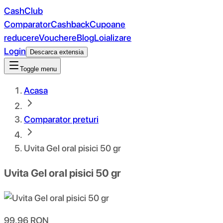
CashClub
Comparator
Cashback
Cupoane
reducere
Vouchere
Blog
Loializare
Login
Descarca extensia
Toggle menu
Acasa
Comparator preturi
Uvita Gel oral pisici 50 gr
Uvita Gel oral pisici 50 gr
99.96
RON