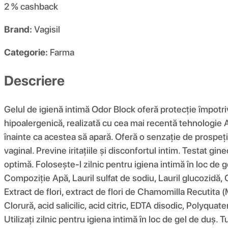
2 %
cashback
Brand:
Vagisil
Categorie:
Farma
Descriere
Gelul de igienă intimă Odor Block oferă protecție împotri
hipoalergenică, realizată cu cea mai recentă tehnologie Ac
înainte ca acestea să apară. Oferă o senzație de prospeți
vaginal. Previne iritațiile și disconfortul intim. Testat gi
optimă. Folosește-l zilnic pentru igiena intimă în loc de g
Compoziţie Apă, Lauril sulfat de sodiu, Lauril glucozidă, 
Extract de flori, extract de flori de Chamomilla Recutita
Clorură, acid salicilic, acid citric, EDTA disodic, Polyquat
Utilizați zilnic pentru igiena intimă în loc de gel de duș. T