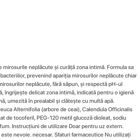
e mirosurile neplăcute și curăță zona intimă. Formula sa
acteriilor, prevenind apariția mirosurilor neplăcute chiar
mirosurilor neplăcute, fără săpun, și respectă pH-ul
ă, îngrijește delicat zona intimă, indicată pentru o igienă
mă, umezită în prealabil și clătește cu multă apă.
euca Alternifolia (arbore de ceai), Calendula Officinalis
tat de tocoferil, PEG-120 metil glucoză dioleat, sodiu
rfum. Instrucțiuni de utilizare Doar pentru uz extern.
ori este nevoie. necesar. Sfaturi farmaceutice Nu utilizați