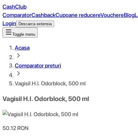
CashClub
Comparator
Cashback
Cupoane reducere
Vouchere
Blog
L
Login
Descarca extensia
Toggle menu
Acasa
Comparator preturi
Vagisil H.I. Odorblock, 500 ml
Vagisil H.I. Odorblock, 500 ml
50.12
RON