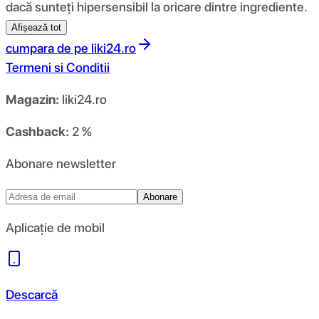
dacă sunteți hipersensibil la oricare dintre ingrediente.
Afișează tot
cumpara de pe
liki24.ro
Termeni si Conditii
Magazin:
liki24.ro
Cashback:
2 %
Abonare newsletter
Abonare
Aplicație de mobil
Descarcă