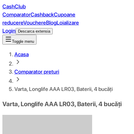
CashClub
Comparator
Cashback
Cupoane
reducere
Vouchere
Blog
Loializare
Login
Descarca extensia
Toggle menu
Acasa
Comparator preturi
Varta, Longlife AAA LR03, Baterii, 4 bucăți
Varta, Longlife AAA LR03, Baterii, 4 bucăți