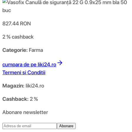
827.44
RON
2 %
cashback
Categorie:
Farma
cumpara de pe
liki24.ro
Termeni si Conditii
Magazin:
liki24.ro
Cashback:
2 %
Abonare newsletter
Abonare