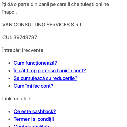
îți dă o parte din banii pe care îi cheltuiești online
înapoi.
VAN CONSULTING SERVICES S.R.L.
CUI: 39743787
Întrebări frecvente
Cum funcționează?
În cât timp primesc banii în cont?
Se cumulează cu reducerile?
Cum îmi fac cont?
Link-uri utile
Ce este cashback?
Termeni și condiții
Confidențialitate