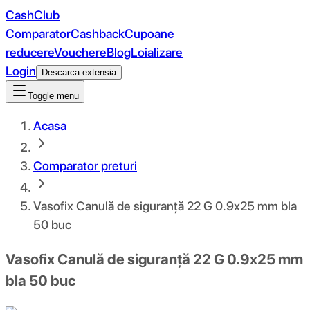
CashClub
Comparator
Cashback
Cupoane
reducere
Vouchere
Blog
Loializare
Login
Descarca extensia
Toggle menu
Acasa
Comparator preturi
Vasofix Canulă de siguranță 22 G 0.9x25 mm bla
50 buc
Vasofix Canulă de siguranță 22 G 0.9x25 mm
bla 50 buc