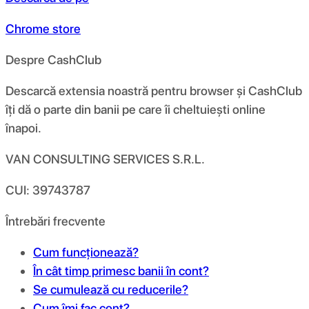
Chrome store
Despre CashClub
Descarcă extensia noastră pentru browser și CashClub
îți dă o parte din banii pe care îi cheltuiești online
înapoi.
VAN CONSULTING SERVICES S.R.L.
CUI: 39743787
Întrebări frecvente
Cum funcționează?
În cât timp primesc banii în cont?
Se cumulează cu reducerile?
Cum îmi fac cont?