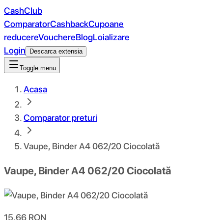
CashClub
Comparator
Cashback
Cupoane
reducere
Vouchere
Blog
Loializare
Login
Descarca extensia
Toggle menu
Acasa
Comparator preturi
Vaupe, Binder A4 062/20 Ciocolată
Vaupe, Binder A4 062/20 Ciocolată
15.66
RON