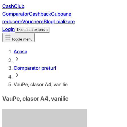
CashClub
Comparator
Cashback
Cupoane
reducere
Vouchere
Blog
Loializare
Login
Descarca extensia
Toggle menu
Acasa
Comparator preturi
VauPe, clasor A4, vanilie
VauPe, clasor A4, vanilie