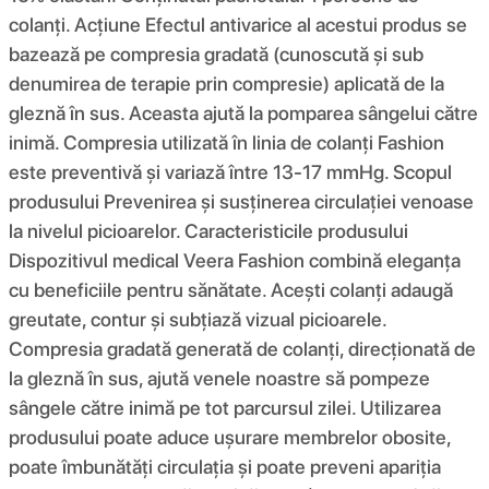
colanți. Acţiune Efectul antivarice al acestui produs se
bazează pe compresia gradată (cunoscută și sub
denumirea de terapie prin compresie) aplicată de la
gleznă în sus. Aceasta ajută la pomparea sângelui către
inimă. Compresia utilizată în linia de colanți Fashion
este preventivă și variază între 13-17 mmHg. Scopul
produsului Prevenirea și susținerea circulației venoase
la nivelul picioarelor. Caracteristicile produsului
Dispozitivul medical Veera Fashion combină eleganța
cu beneficiile pentru sănătate. Acești colanți adaugă
greutate, contur și subțiază vizual picioarele.
Compresia gradată generată de colanți, direcționată de
la gleznă în sus, ajută venele noastre să pompeze
sângele către inimă pe tot parcursul zilei. Utilizarea
produsului poate aduce ușurare membrelor obosite,
poate îmbunătăți circulația și poate preveni apariția