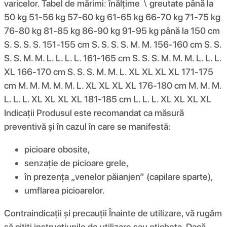
varicelor. Tabel de mărimi: înălțime ∖ greutate până la
50 kg 51-56 kg 57-60 kg 61-65 kg 66-70 kg 71-75 kg
76-80 kg 81-85 kg 86-90 kg 91-95 kg până la 150 cm
S. S. S. S. 151-155 cm S. S. S. S. M. M. 156-160 cm S. S.
S. S. M. M. L. L. L. L. 161-165 cm S. S. S. M. M. M. L. L. L.
XL 166-170 cm S. S. S. M. M. L. XL XL XL XL 171-175
cm M. M. M. M. M. L. XL XL XL XL 176-180 cm M. M. M.
L. L. L. XL XL XL XL 181-185 cm L. L. L. XL XL XL XL
Indicații Produsul este recomandat ca măsură
preventivă și în cazul în care se manifestă:
picioare obosite,
senzație de picioare grele,
în prezența „venelor păianjen” (capilare sparte),
umflarea picioarelor.
Contraindicații și precauții Înainte de utilizare, vă rugăm
să citiți instrucțiunile de utilizare sau eticheta. Dacă