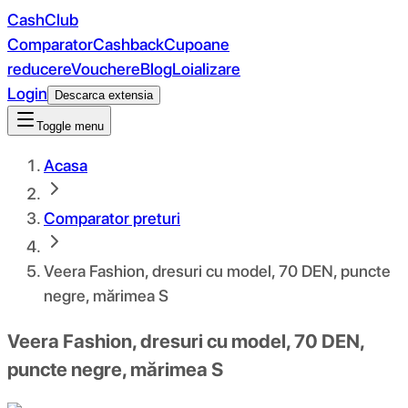
CashClub
Comparator
Cashback
Cupoane
reducere
Vouchere
Blog
Loializare
Login
Descarca extensia
Toggle menu
Acasa
Comparator preturi
Veera Fashion, dresuri cu model, 70 DEN, puncte
negre, mărimea S
Veera Fashion, dresuri cu model, 70 DEN,
puncte negre, mărimea S