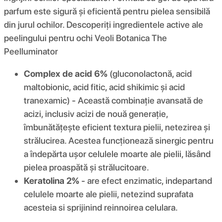
parfum este sigură și eficientă pentru pielea sensibilă
din jurul ochilor. Descoperiți ingredientele active ale
peelingului pentru ochi Veoli Botanica The
Peelluminator
Complex de acid 6%
(gluconolactonă, acid
maltobionic, acid fitic, acid shikimic și acid
tranexamic) - Această combinație avansată de
acizi, inclusiv acizi de nouă generație,
îmbunătățește eficient textura pielii, netezirea și
strălucirea. Acestea funcționează sinergic pentru
a îndepărta ușor celulele moarte ale pielii, lăsând
pielea proaspătă și strălucitoare.
Keratolina 2%
- are efect enzimatic, indepartand
celulele moarte ale pielii, netezind suprafata
acesteia si sprijinind reinnoirea celulara.