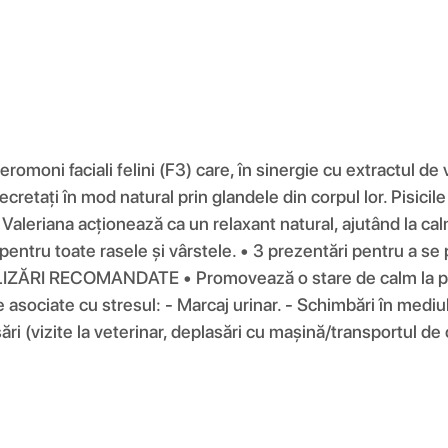
oni faciali felini (F3) care, în sinergie cu extractul de v
 secretați în mod natural prin glandele din corpul lor. Pisici
Valeriana acționează ca un relaxant natural, ajutând la calm
t pentru toate rasele și vârstele. • 3 prezentări pentru a se
ZĂRI RECOMANDATE • Promovează o stare de calm la pisici 
asociate cu stresul: - Marcaj urinar. - Schimbări în mediul 
ări (vizite la veterinar, deplasări cu mașină/transportul de c