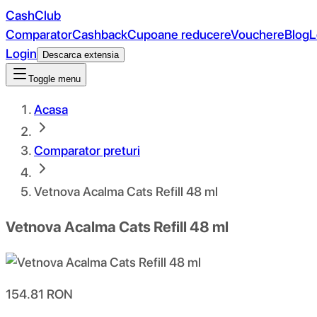
CashClub
Comparator
Cashback
Cupoane reducere
Vouchere
Blog
L
Login
Descarca extensia
Toggle menu
Acasa
Comparator preturi
Vetnova Acalma Cats Refill 48 ml
Vetnova Acalma Cats Refill 48 ml
154.81
RON