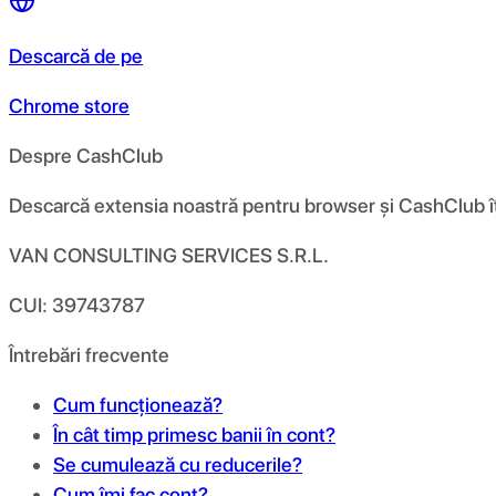
Descarcă de pe
Chrome store
Despre CashClub
Descarcă extensia noastră pentru browser și CashClub îți d
VAN CONSULTING SERVICES S.R.L.
CUI: 39743787
Întrebări frecvente
Cum funcționează?
În cât timp primesc banii în cont?
Se cumulează cu reducerile?
Cum îmi fac cont?