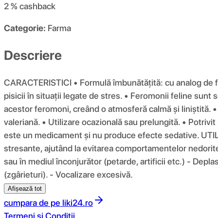
2 %
cashback
Categorie:
Farma
Descriere
CARACTERISTICI • Formulă îmbunătățită: cu analog de ferom
pisicii în situații legate de stres. • Feromonii feline sunt
acestor feromoni, creând o atmosferă calmă și liniștită. • 
valeriană. • Utilizare ocazională sau prelungită. • Potrivi
este un medicament și nu produce efecte sedative. UTILI
stresante, ajutând la evitarea comportamentelor nedorite 
sau în mediul înconjurător (petarde, artificii etc.) - Deplas
(zgârieturi). - Vocalizare excesivă.
Afișează tot
cumpara de pe
liki24.ro
Termeni si Conditii