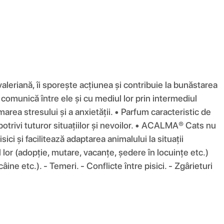
aleriană, îi sporește acțiunea și contribuie la bunăstarea
le comunică între ele și cu mediul lor prin intermediul
area stresului și a anxietății. • Parfum caracteristic de
 potrivi tuturor situațiilor și nevoilor. • ACALMA® Cats nu
și facilitează adaptarea animalului la situații
lor (adopție, mutare, vacanțe, ședere în locuințe etc.)
âine etc.). - Temeri. - Conflicte între pisici. - Zgârieturi