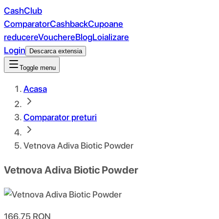
CashClub
Comparator
Cashback
Cupoane
reducere
Vouchere
Blog
Loializare
Login
Descarca extensia
Toggle menu
Acasa
Comparator preturi
Vetnova Adiva Biotic Powder
Vetnova Adiva Biotic Powder
166.75
RON