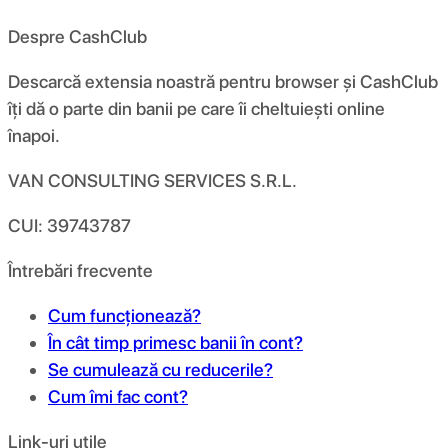
Despre CashClub
Descarcă extensia noastră pentru browser și CashClub
îți dă o parte din banii pe care îi cheltuiești online
înapoi.
VAN CONSULTING SERVICES S.R.L.
CUI: 39743787
Întrebări frecvente
Cum funcționează?
În cât timp primesc banii în cont?
Se cumulează cu reducerile?
Cum îmi fac cont?
Link-uri utile