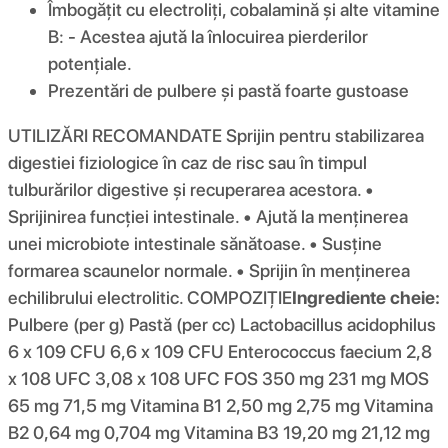
Îmbogățit cu electroliți, cobalamină și alte vitamine
B: - Acestea ajută la înlocuirea pierderilor
potențiale.
Prezentări de pulbere și pastă foarte gustoase
UTILIZĂRI RECOMANDATE Sprijin pentru stabilizarea
digestiei fiziologice în caz de risc sau în timpul
tulburărilor digestive și recuperarea acestora. •
Sprijinirea funcției intestinale. • Ajută la menținerea
unei microbiote intestinale sănătoase. • Susține
formarea scaunelor normale. • Sprijin în menținerea
echilibrului electrolitic. COMPOZIŢIE
Ingrediente cheie:
Pulbere (per g) Pastă (per cc) Lactobacillus acidophilus
6 x 109 CFU 6,6 x 109 CFU Enterococcus faecium 2,8
x 108 UFC 3,08 x 108 UFC FOS 350 mg 231 mg MOS
65 mg 71,5 mg Vitamina B1 2,50 mg 2,75 mg Vitamina
B2 0,64 mg 0,704 mg Vitamina B3 19,20 mg 21,12 mg