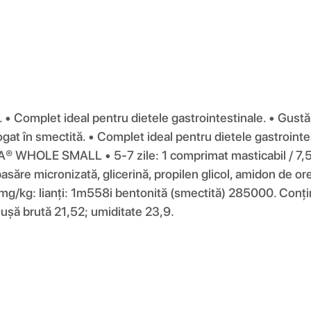
 • Complet ideal pentru dietele gastrointestinale. • Gustăr
gat în smectită. • Complet ideal pentru dietele gastrointe
VA® WHOLE SMALL • 5-7 zile: 1 comprimat masticabil / 7,5 k
pasăre micronizată, glicerină, propilen glicol, amidon de o
i: mg/kg: lianți: 1m558i bentonită (smectită) 285000. Conț
enușă brută 21,52; umiditate 23,9.