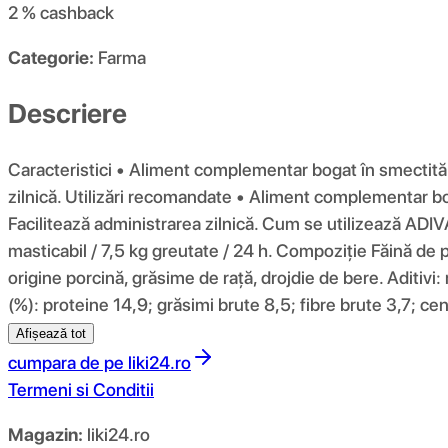
2 %
cashback
Categorie:
Farma
Descriere
Caracteristici • Aliment complementar bogat în smectită.
zilnică. Utilizări recomandate • Aliment complementar bo
Facilitează administrarea zilnică. Cum se utilizează ADI
masticabil / 7,5 kg greutate / 24 h. Compoziţie Făină de 
origine porcină, grăsime de rață, drojdie de bere. Aditiv
(%): proteine ​​14,9; grăsimi brute 8,5; fibre brute 3,7; c
Afișează tot
cumpara de pe
liki24.ro
Termeni si Conditii
Magazin:
liki24.ro