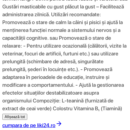
Gustări masticabile cu gust plăcut la gust – Facilitează
administrarea zilnică. Utilizări recomandate:
Promovează o stare de calm la câini și pisici și ajută la
menținerea funcției normale a sistemului nervos și a
capacității cognitive. sau Promovează o stare de
relaxare: - Pentru utilizare ocazională (călătorii, vizite la
veterinar, focuri de artificii, furtuni etc.) sau utilizare
prelungită (schimbare de adresă, singurătate
prelungită, șederi în locuințe etc.). - Promovează
adaptarea în perioadele de educație, instruire și
modificare a comportamentului. - Ajută la gestionarea
efectelor situațiilor destabilizatoare asupra
organismului Compoziţie: L-teanină (furnizată de
extract de ceai verde) Colostru Vitamina B₁ (Tiamină)
Afișează tot
cumpara de pe
liki24.ro