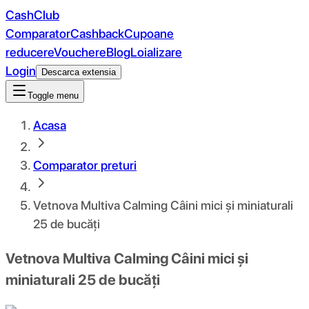
CashClub
Comparator
Cashback
Cupoane
reducere
Vouchere
Blog
Loializare
Login
Descarca extensia
Toggle menu
Acasa
Comparator preturi
Vetnova Multiva Calming Câini mici și miniaturali
25 de bucăți
Vetnova Multiva Calming Câini mici și
miniaturali 25 de bucăți