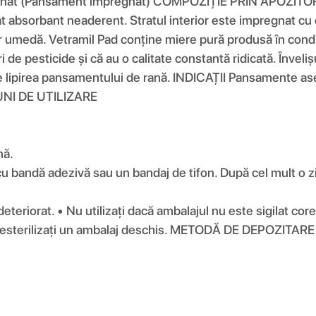
 (Pansament impregnat) COMPOZIȚIE PRIN APOZITORIU
orbant neaderent. Stratul interior este impregnat cu o ca
 umedă. Vetramil Pad conține miere pură produsă în condiț
e pesticide și că au o calitate constantă ridicată. Învelișu
vine lipirea pansamentului de rană. INDICAȚII Pansamente 
ȚIUNI DE UTILIZARE
nă.
 cu bandă adezivă sau un bandaj de tifon. După cel mult o z
eriorat. • Nu utilizați dacă ambalajul nu este sigilat core
Nu resterilizați un ambalaj deschis. METODĂ DE DEPOZITAR