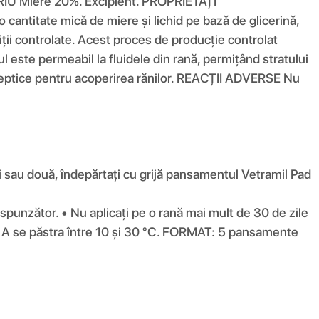
 Miere 20%. Excipient. PROPRIETĂȚI
ntitate mică de miere și lichid pe bază de glicerină,
ii controlate. Acest proces de producție controlat
l este permeabil la fluidele din rană, permițând stratului
aseptice pentru acoperirea rănilor. REACȚII ADVERSE Nu
i sau două, îndepărtați cu grijă pansamentul Vetramil Pad
spunzător. • Nu aplicați pe o rană mai mult de 30 de zile
E A se păstra între 10 și 30 °C. FORMAT: 5 pansamente