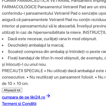
FORMĂ FARMACEUTICĂ VETRAMIL Pansament impregnat
FARMACOLOGICE Pansamentul Vetramil Pad are un strat abs
conferindu-i pansamentului Vetramil Pad o senzație ușor
asigură că pansamentele Vetramil Pad nu conțin reziduuri d
interior al pansamentului să le absoarbă. Învelișul pre
utilizați în caz de hipersensibilitate la miere. INSTRUC
Dacă este necesar, curățați rana în mod obișnuit.
Deschideți ambalajul la marcaj.
Scoateți compresa din ambalaj și întindeți-o peste ra
Fixați bandajul de tifon în mod obișnuit, de exemplu,
și înlocuiți-l cu unul nou.
PRECAUȚII SPECIALE • Nu utilizați dacă ambalajul este det
consecutive. • Nu reutilizați un pansament folosit. • 
de 10 × 10 cm.
Afișează tot
cumpara de pe
liki24.ro
Termeni si Conditii