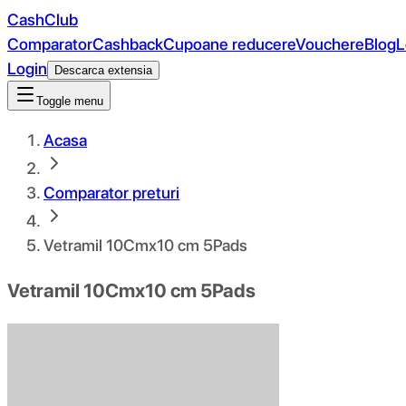
CashClub
Comparator
Cashback
Cupoane reducere
Vouchere
Blog
L
Login
Descarca extensia
Toggle menu
Acasa
Comparator preturi
Vetramil 10Cmx10 cm 5Pads
Vetramil 10Cmx10 cm 5Pads