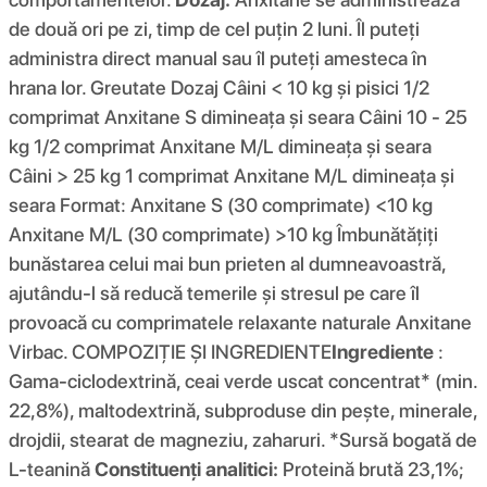
de două ori pe zi, timp de cel puțin 2 luni. Îl puteți
administra direct manual sau îl puteți amesteca în
hrana lor. Greutate Dozaj Câini < 10 kg și pisici 1/2
comprimat Anxitane S dimineața și seara Câini 10 - 25
kg 1/2 comprimat Anxitane M/L dimineața și seara
Câini > 25 kg 1 comprimat Anxitane M/L dimineața și
seara Format: Anxitane S (30 comprimate) <10 kg
Anxitane M/L (30 comprimate) >10 kg Îmbunătățiți
bunăstarea celui mai bun prieten al dumneavoastră,
ajutându-l să reducă temerile și stresul pe care îl
provoacă cu comprimatele relaxante naturale Anxitane
Virbac. COMPOZIȚIE ȘI INGREDIENTE
Ingrediente
:
Gama-ciclodextrină, ceai verde uscat concentrat* (min.
22,8%), maltodextrină, subproduse din pește, minerale,
drojdii, stearat de magneziu, zaharuri. *Sursă bogată de
L-teanină
Constituenți analitici:
Proteină brută 23,1%;