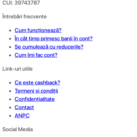
CUI: 39743787
Întrebări frecvente
Cum funcționează?
În cât timp primesc banii în cont?
Se cumulează cu reducerile?
Cum îmi fac cont?
Link-uri utile
Ce este cashback?
Termeni și condiții
Confidențialitate
Contact
ANPC
Social Media