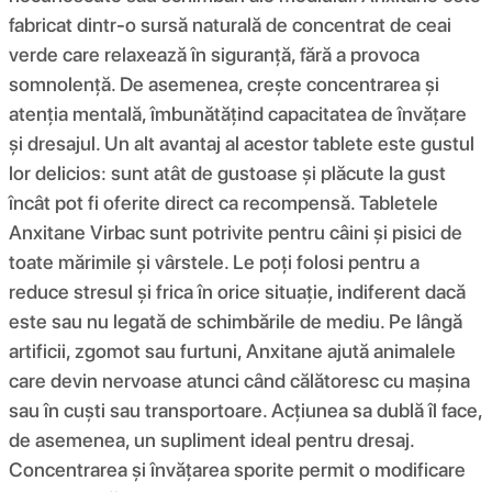
fabricat dintr-o sursă naturală de concentrat de ceai
verde care relaxează în siguranță, fără a provoca
somnolență. De asemenea, crește concentrarea și
atenția mentală, îmbunătățind capacitatea de învățare
și dresajul. Un alt avantaj al acestor tablete este gustul
lor delicios: sunt atât de gustoase și plăcute la gust
încât pot fi oferite direct ca recompensă. Tabletele
Anxitane Virbac sunt potrivite pentru câini și pisici de
toate mărimile și vârstele. Le poți folosi pentru a
reduce stresul și frica în orice situație, indiferent dacă
este sau nu legată de schimbările de mediu. Pe lângă
artificii, zgomot sau furtuni, Anxitane ajută animalele
care devin nervoase atunci când călătoresc cu mașina
sau în cuști sau transportoare. Acțiunea sa dublă îl face,
de asemenea, un supliment ideal pentru dresaj.
Concentrarea și învățarea sporite permit o modificare