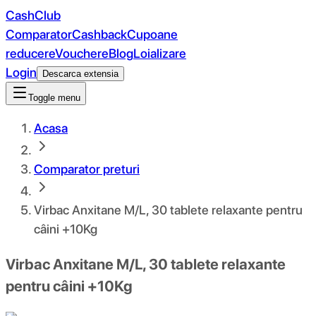
CashClub
Comparator
Cashback
Cupoane
reducere
Vouchere
Blog
Loializare
Login
Descarca extensia
Toggle menu
Acasa
Comparator preturi
Virbac Anxitane M/L, 30 tablete relaxante pentru
câini +10Kg
Virbac Anxitane M/L, 30 tablete relaxante
pentru câini +10Kg