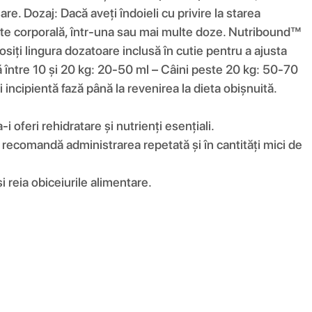
re. Dozaj: Dacă aveți îndoieli cu privire la starea
ate corporală, într-una sau mai multe doze. Nutribound™
osiți lingura dozatoare inclusă în cutie pentru a ajusta
 între 10 și 20 kg: 20-50 ml – Câini peste 20 kg: 50-70
ncipientă fază până la revenirea la dieta obișnuită.
oferi rehidratare și nutrienți esențiali.
 recomandă administrarea repetată și în cantități mici de
 reia obiceiurile alimentare.