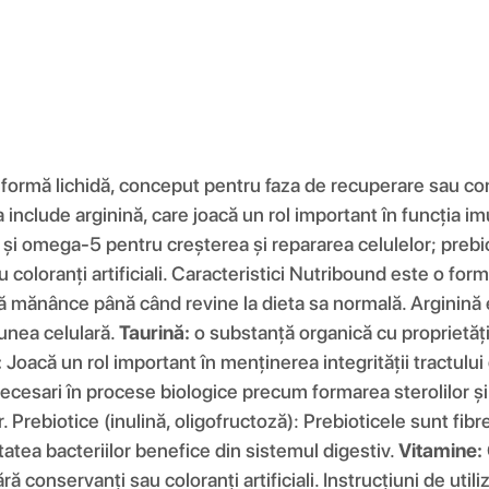
b formă lichidă, conceput pentru faza de recuperare sau conv
 include arginină, care joacă un rol important în funcția im
3 și omega-5 pentru creșterea și repararea celulelor; prebi
 coloranți artificiali. Caracteristici Nutribound este o for
ă mănânce până când revine la dieta sa normală. Arginină es
iunea celulară.
Taurină:
o substanță organică cu proprietăți
:
Joacă un rol important în menținerea integrității tractului 
cesari în procese biologice precum formarea sterolilor și f
. Prebiotice (inulină, oligofructoză): Prebioticele sunt fib
tatea bacteriilor benefice din sistemul digestiv.
Vitamine:
ră conservanți sau coloranți artificiali. Instrucțiuni de uti