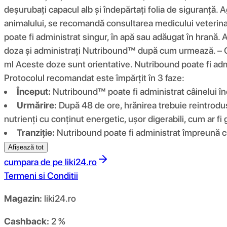
deșurubați capacul alb și îndepărtați folia de siguranță. A
animalului, se recomandă consultarea medicului veterina
poate fi administrat singur, în apă sau adăugat în hrană. 
doza și administrați Nutribound™ după cum urmează. – Câ
ml Aceste doze sunt orientative. Nutribound poate fi admi
Protocolul recomandat este împărțit în 3 faze:
Început:
Nutribound™ poate fi administrat câinelui încă
Urmărire:
După 48 de ore, hrănirea trebuie reintrodus
nutrienți cu conținut energetic, ușor digerabili, cum ar fi
Tranziție:
Nutribound poate fi administrat împreună cu 
Afișează tot
cumpara de pe
liki24.ro
Termeni si Conditii
Magazin:
liki24.ro
Cashback:
2 %