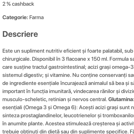
2 %
cashback
Categorie:
Farma
Descriere
Este un supliment nutritiv eficient și foarte palatabil, su
chirurgicale. Disponibil în 3 flacoane x 150 ml. Formula sa
care susține tractul gastrointestinal; acizi grași omega-
sistemul digestiv; și vitamine. Nu conține conservanți sau
de ingrediente esențiale încurajează animalul să bea și s
important în funcția imunitară, vindecarea rănilor și diviz
musculo-scheletic, retinian și nervos central.
Glutamina
esențiali (Omega 3 și Omega 6): Acești acizi grași sunt ne
sinteza prostaglandinelor, leucotrienelor și tromboxanilor
în anumite plante. Acestea stimulează creșterea și activi
trebuie obținuți din dietă sau din suplimente specifice. Fă