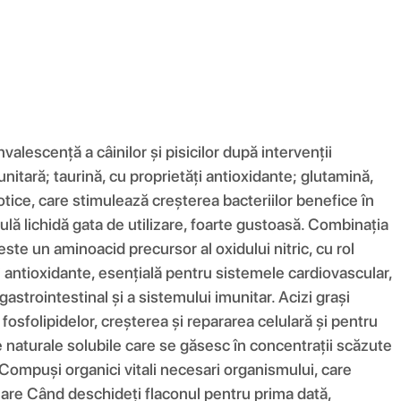
alescență a câinilor și pisicilor după intervenții
unitară; taurină, cu proprietăți antioxidante; glutamină,
otice, care stimulează creșterea bacteriilor benefice în
mulă lichidă gata de utilizare, foarte gustoasă. Combinația
te un aminoacid precursor al oxidului nitric, cu rol
 antioxidante, esențială pentru sistemele cardiovascular,
gastrointestinal și a sistemului imunitar. Acizi grași
osfolipidelor, creșterea și repararea celulară și pentru
re naturale solubile care se găsesc în concentrații scăzute
Compuși organici vitali necesari organismului, care
lizare Când deschideți flaconul pentru prima dată,