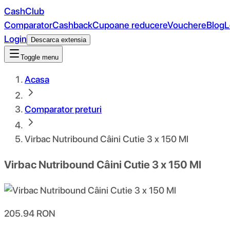
CashClub
Comparator
Cashback
Cupoane reducere
Vouchere
Blog
L
Login
Descarca extensia
Toggle menu
Acasa
Comparator preturi
Virbac Nutribound Câini Cutie 3 x 150 Ml
Virbac Nutribound Câini Cutie 3 x 150 Ml
205.94
RON