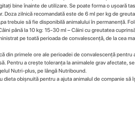
gitați bine înainte de utilizare. Se poate forma o ușoară tasa
r. Doza zilnică recomandată este de 6 ml per kg de greut
Apa trebuie să fie disponibilă animalului în permanență. Fol
ini până la 10 kg: 15-30 ml – Câini cu greutatea cuprinsă
nistrat pe toată perioada de convalescență, de la cea mai i
 din primele ore ale perioadei de convalescență pentru a-i 
ă. Pentru a crește toleranța la animalele grav afectate, se
 gelul Nutri-plus, pe lângă Nutribound.
dieta obișnuită pentru a ajuta animalul de companie să își