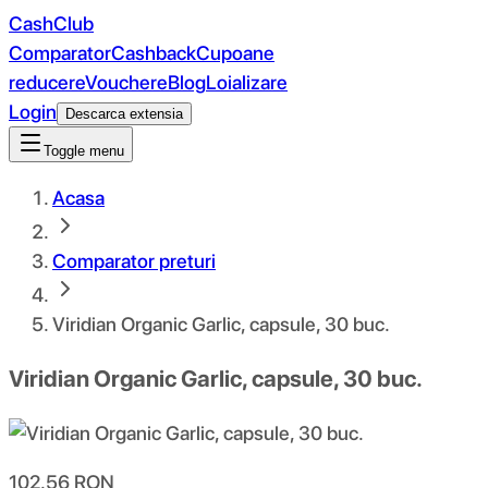
CashClub
Comparator
Cashback
Cupoane
reducere
Vouchere
Blog
Loializare
Login
Descarca extensia
Toggle menu
Acasa
Comparator preturi
Viridian Organic Garlic, capsule, 30 buc.
Viridian Organic Garlic, capsule, 30 buc.
102.56
RON