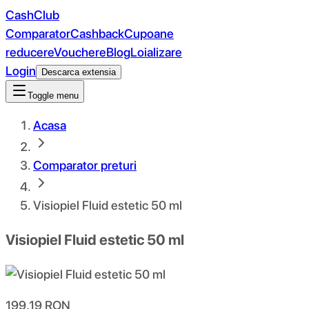
CashClub
Comparator
Cashback
Cupoane
reducere
Vouchere
Blog
Loializare
Login
Descarca extensia
Toggle menu
Acasa
Comparator preturi
Visiopiel Fluid estetic 50 ml
Visiopiel Fluid estetic 50 ml
199.19
RON