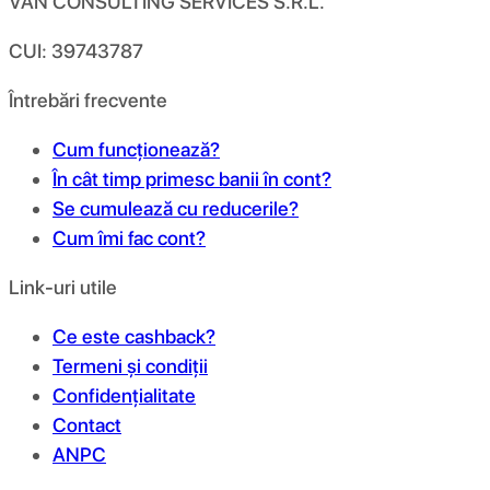
VAN CONSULTING SERVICES S.R.L.
CUI: 39743787
Întrebări frecvente
Cum funcționează?
În cât timp primesc banii în cont?
Se cumulează cu reducerile?
Cum îmi fac cont?
Link-uri utile
Ce este cashback?
Termeni și condiții
Confidențialitate
Contact
ANPC