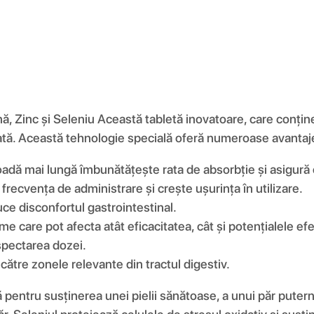
ă, Zinc și Seleniu Această tabletă inovatoare, care conțin
rziată. Această tehnologie specială oferă numeroase avantaj
oadă mai lungă îmbunătățește rata de absorbție și asigură 
recvența de administrare și crește ușurința în utilizare.
ce disconfortul gastrointestinal.
me care pot afecta atât eficacitatea, cât și potențialele e
espectarea dozei.
către zonele relevante din tractul digestiv.
ă pentru susținerea unei pielii sănătoase, a unui păr pute