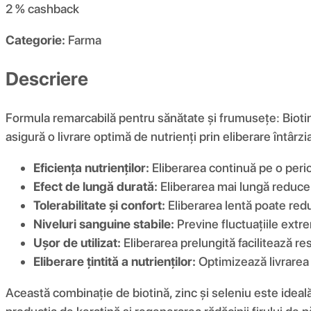
2 %
cashback
Categorie:
Farma
Descriere
Formula remarcabilă pentru sănătate și frumusețe: Biotin
asigură o livrare optimă de nutrienți prin eliberare întâ
Eficiența nutrienților:
Eliberarea continuă pe o peri
Efect de lungă durată:
Eliberarea mai lungă reduce f
Tolerabilitate și confort:
Eliberarea lentă poate redu
Niveluri sanguine stabile:
Previne fluctuațiile extre
Ușor de utilizat:
Eliberarea prelungită facilitează r
Eliberare țintită a nutrienților:
Optimizează livrarea 
Această combinație de biotină, zinc și seleniu este ideal