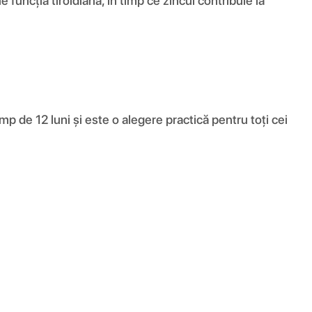
e funcția tiroidiană, în timp ce zincul contribuie la
p de 12 luni și este o alegere practică pentru toți cei