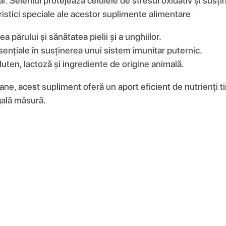
r. Seleniul protejează celulele de stresul oxidativ și susțin
ristici speciale ale acestor suplimente alimentare
 părului și sănătatea pielii și a unghiilor.
esențiale în susținerea unui sistem imunitar puternic.
luten, lactoză și ingrediente de origine animală.
e, acest supliment oferă un aport eficient de nutrienți tim
gală măsură.