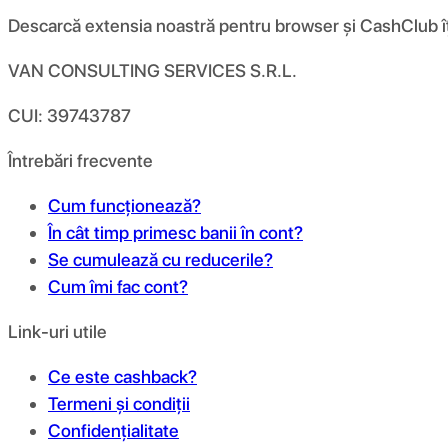
Descarcă extensia noastră pentru browser și CashClub îți d
VAN CONSULTING SERVICES S.R.L.
CUI: 39743787
Întrebări frecvente
Cum funcționează?
În cât timp primesc banii în cont?
Se cumulează cu reducerile?
Cum îmi fac cont?
Link-uri utile
Ce este cashback?
Termeni și condiții
Confidențialitate