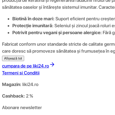
producția de keratină și regenerarea rădăcinii firului de pă
sănătatea oaselor și întărește sistemul imunitar. Caracte
Biotină în doze mari:
Suport eficient pentru creșterea
Protecție imunitară:
Seleniul și zincul joacă roluri 
Potrivit pentru vegani și persoane alergice:
Fără g
Fabricat conform unor standarde stricte de calitate german
care doresc să promoveze sănătatea și frumusețea în e
Afișează tot
cumpara de pe
liki24.ro
Termeni si Conditii
Magazin:
liki24.ro
Cashback:
2 %
Abonare newsletter