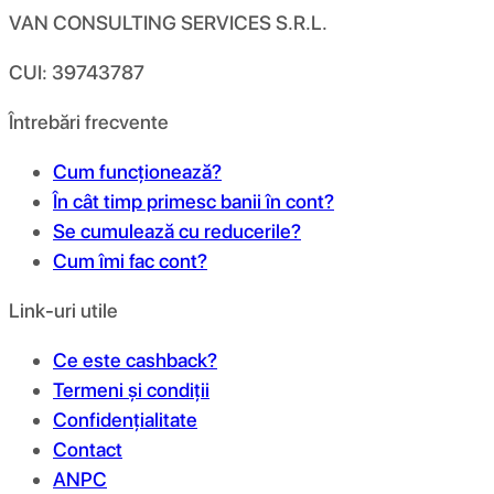
VAN CONSULTING SERVICES S.R.L.
CUI: 39743787
Întrebări frecvente
Cum funcționează?
În cât timp primesc banii în cont?
Se cumulează cu reducerile?
Cum îmi fac cont?
Link-uri utile
Ce este cashback?
Termeni și condiții
Confidențialitate
Contact
ANPC