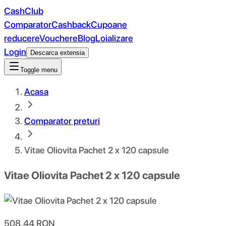
CashClub
Comparator
Cashback
Cupoane
reducere
Vouchere
Blog
Loializare
Login
Descarca extensia
Toggle menu
Acasa
Comparator preturi
Vitae Oliovita Pachet 2 x 120 capsule
Vitae Oliovita Pachet 2 x 120 capsule
508.44
RON