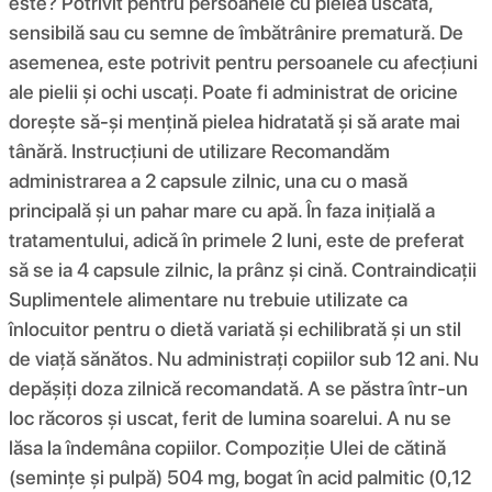
este? Potrivit pentru persoanele cu pielea uscată,
sensibilă sau cu semne de îmbătrânire prematură. De
asemenea, este potrivit pentru persoanele cu afecțiuni
ale pielii și ochi uscați. Poate fi administrat de oricine
dorește să-și mențină pielea hidratată și să arate mai
tânără. Instrucțiuni de utilizare Recomandăm
administrarea a 2 capsule zilnic, una cu o masă
principală și un pahar mare cu apă. În faza inițială a
tratamentului, adică în primele 2 luni, este de preferat
să se ia 4 capsule zilnic, la prânz și cină. Contraindicații
Suplimentele alimentare nu trebuie utilizate ca
înlocuitor pentru o dietă variată și echilibrată și un stil
de viață sănătos. Nu administrați copiilor sub 12 ani. Nu
depășiți doza zilnică recomandată. A se păstra într-un
loc răcoros și uscat, ferit de lumina soarelui. A nu se
lăsa la îndemâna copiilor. Compoziţie Ulei de cătină
(semințe și pulpă) 504 mg, bogat în acid palmitic (0,12