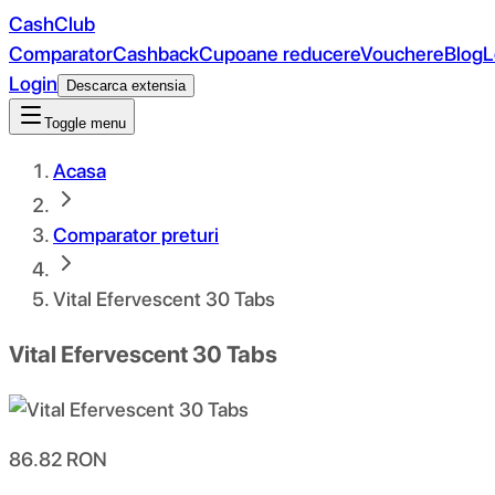
CashClub
Comparator
Cashback
Cupoane reducere
Vouchere
Blog
L
Login
Descarca extensia
Toggle menu
Acasa
Comparator preturi
Vital Efervescent 30 Tabs
Vital Efervescent 30 Tabs
86.82
RON