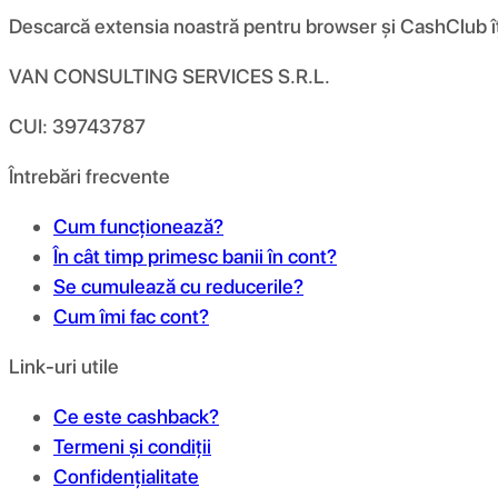
Descarcă extensia noastră pentru browser și CashClub îți d
VAN CONSULTING SERVICES S.R.L.
CUI: 39743787
Întrebări frecvente
Cum funcționează?
În cât timp primesc banii în cont?
Se cumulează cu reducerile?
Cum îmi fac cont?
Link-uri utile
Ce este cashback?
Termeni și condiții
Confidențialitate