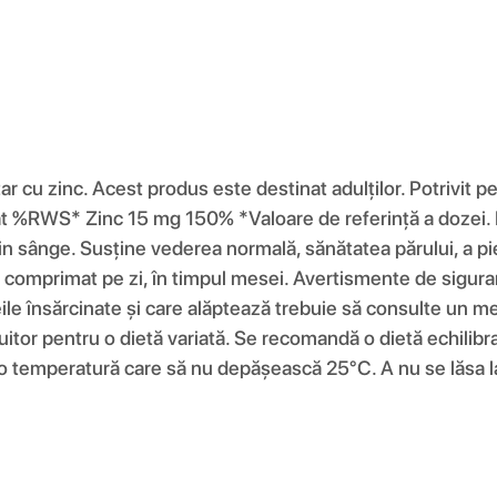
r cu zinc. Acest produs este destinat adulților. Potrivit p
mat %RWS* Zinc 15 mg 150% *Valoare de referință a dozei. P
in sânge. Susține vederea normală, sănătatea părului, a pie
comprimat pe zi, în timpul mesei. Avertismente de siguranță
le însărcinate și care alăptează trebuie să consulte un me
uitor pentru o dietă variată. Se recomandă o dietă echilibrat
a o temperatură care să nu depășească 25°C. A nu se lăsa l