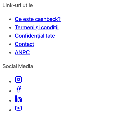
Link-uri utile
Ce este cashback?
Termeni și condiții
Confidențialitate
Contact
ANPC
Social Media