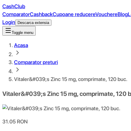
CashClub
Comparator
Cashback
Cupoane reducere
Vouchere
Blog
L
Login
Descarca extensia
Toggle menu
Acasa
Comparator preturi
Vitaler&#039;s Zinc 15 mg, comprimate, 120 buc.
Vitaler&#039;s Zinc 15 mg, comprimate, 120 
31.05
RON