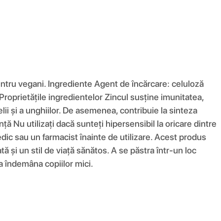
entru vegani. Ingrediente Agent de încărcare: celuloză
roprietățile ingredientelor Zincul susține imunitatea,
lii și a unghiilor. De asemenea, contribuie la sinteza
 Nu utilizați dacă sunteți hipersensibil la oricare dintre
dic sau un farmacist înainte de utilizare. Acest produs
ă și un stil de viață sănătos. A se păstra într-un loc
a îndemâna copiilor mici.