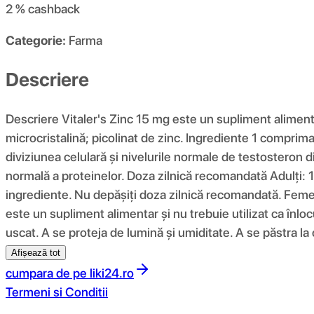
2 %
cashback
Categorie:
Farma
Descriere
Descriere Vitaler's Zinc 15 mg este un supliment alimenta
microcristalină; picolinat de zinc. Ingrediente 1 compri
diviziunea celulară și nivelurile normale de testosteron d
normală a proteinelor. Doza zilnică recomandată Adulți: 1 
ingrediente. Nu depășiți doza zilnică recomandată. Femei
este un supliment alimentar și nu trebuie utilizat ca înloc
uscat. A se proteja de lumină și umiditate. A se păstra l
Afișează tot
cumpara de pe
liki24.ro
Termeni si Conditii