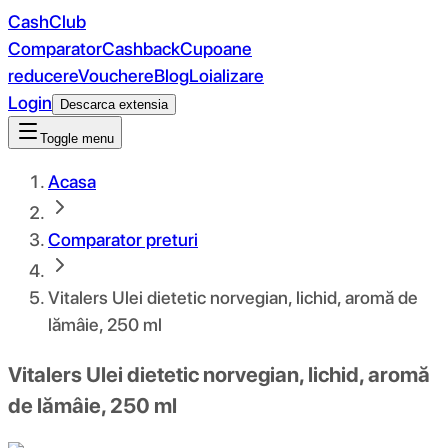
CashClub
Comparator
Cashback
Cupoane
reducere
Vouchere
Blog
Loializare
Login
Descarca extensia
Toggle menu
Acasa
Comparator preturi
Vitalers Ulei dietetic norvegian, lichid, aromă de
lămâie, 250 ml
Vitalers Ulei dietetic norvegian, lichid, aromă
de lămâie, 250 ml