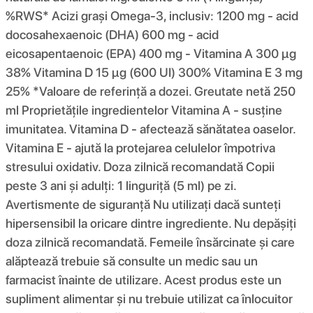
%RWS* Acizi grași Omega-3, inclusiv: 1200 mg - acid
docosahexaenoic (DHA) 600 mg - acid
eicosapentaenoic (EPA) 400 mg - Vitamina A 300 µg
38% Vitamina D 15 µg (600 UI) 300% Vitamina E 3 mg
25% *Valoare de referință a dozei. Greutate netă 250
ml Proprietățile ingredientelor Vitamina A - susține
imunitatea. Vitamina D - afectează sănătatea oaselor.
Vitamina E - ajută la protejarea celulelor împotriva
stresului oxidativ. Doza zilnică recomandată Copii
peste 3 ani și adulți: 1 linguriță (5 ml) pe zi.
Avertismente de siguranță Nu utilizați dacă sunteți
hipersensibil la oricare dintre ingrediente. Nu depășiți
doza zilnică recomandată. Femeile însărcinate și care
alăptează trebuie să consulte un medic sau un
farmacist înainte de utilizare. Acest produs este un
supliment alimentar și nu trebuie utilizat ca înlocuitor