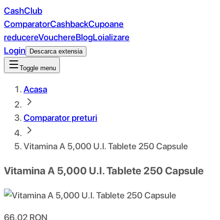
CashClub
Comparator
Cashback
Cupoane
reducere
Vouchere
Blog
Loializare
Login
Descarca extensia
Toggle menu
Acasa
Comparator preturi
Vitamina A 5,000 U.I. Tablete 250 Capsule
Vitamina A 5,000 U.I. Tablete 250 Capsule
66.02
RON