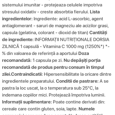
sistemului imunitar - protejeaza celulele impotriva
stresului oxidativ - creste absorbtia fierului.
Lista
ingredientelor:
Ingrediente: acid L-ascorbic, agent
antiaglomerant - saruri de magneziu ale acizilor grasi,
capsula (gelatina, colorant - dioxid de titan)
Cantități
de ingrediente:
INFORMAȚII NUTRIȚIONALE DORSIA
ZILNICĂ 1 capsulă - Vitamina C 1000 mg (1250%*) *-
% din valoarea de referință a aportului
Doza
recomandată:
1 capsula pe zi.
Nu depășiți porția
recomandată de produs pentru consum în timpul
zilei.
Contraindicatii:
Hipersensibilitate la oricare dintre
ingredientele preparatului.
Conditii de pastrare:
A se
pastra la loc uscat, la o temperatura sub 25°C, la
indemana copiilor mici. Protejează împotriva luminii.
Informații suplimentare:
Poate contine derivati ​​din:
cereale care contin gluten, soia, lapte.
Numele