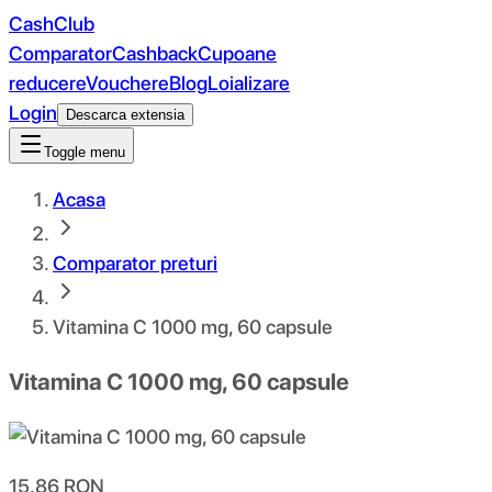
CashClub
Comparator
Cashback
Cupoane
reducere
Vouchere
Blog
Loializare
Login
Descarca extensia
Toggle menu
Acasa
Comparator preturi
Vitamina C 1000 mg, 60 capsule
Vitamina C 1000 mg, 60 capsule
15.86
RON