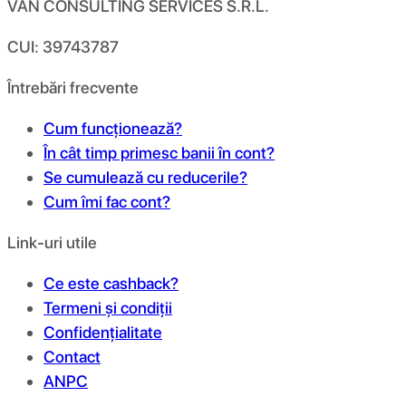
VAN CONSULTING SERVICES S.R.L.
CUI: 39743787
Întrebări frecvente
Cum funcționează?
În cât timp primesc banii în cont?
Se cumulează cu reducerile?
Cum îmi fac cont?
Link-uri utile
Ce este cashback?
Termeni și condiții
Confidențialitate
Contact
ANPC