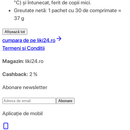
°C) și întunecat, ferit de copii mici.
Greutate netă: 1 pachet cu 30 de comprimate =
37 g
Afișează tot
cumpara de pe
liki24.ro
Termeni si Conditii
Magazin:
liki24.ro
Cashback:
2 %
Abonare newsletter
Abonare
Aplicație de mobil