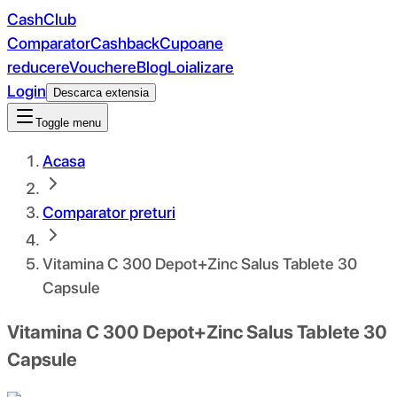
CashClub
Comparator
Cashback
Cupoane
reducere
Vouchere
Blog
Loializare
Login
Descarca extensia
Toggle menu
Acasa
Comparator preturi
Vitamina C 300 Depot+Zinc Salus Tablete 30
Capsule
Vitamina C 300 Depot+Zinc Salus Tablete 30
Capsule