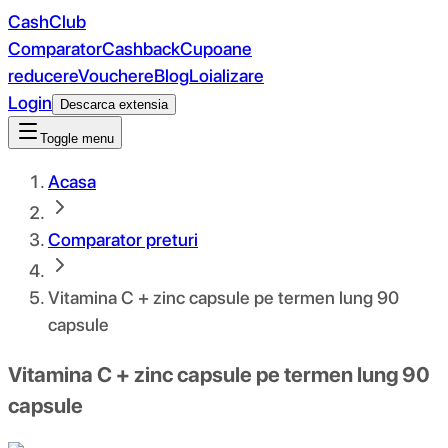
CashClub
Comparator
Cashback
Cupoane
reducere
Vouchere
Blog
Loializare
Login
Descarca extensia
Toggle menu
Acasa
Comparator preturi
Vitamina C + zinc capsule pe termen lung 90
capsule
Vitamina C + zinc capsule pe termen lung 90
capsule