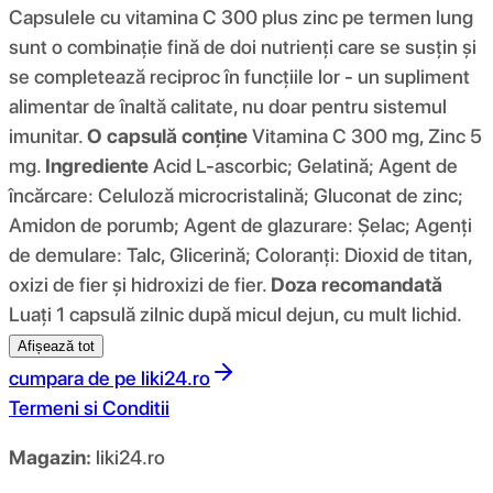
Capsulele cu vitamina C 300 plus zinc pe termen lung
sunt o combinație fină de doi nutrienți care se susțin și
se completează reciproc în funcțiile lor - un supliment
alimentar de înaltă calitate, nu doar pentru sistemul
imunitar.
O capsulă conține
Vitamina C 300 mg, Zinc 5
mg.
Ingrediente
Acid L-ascorbic; Gelatină; Agent de
încărcare: Celuloză microcristalină; Gluconat de zinc;
Amidon de porumb; Agent de glazurare: Șelac; Agenți
de demulare: Talc, Glicerină; Coloranți: Dioxid de titan,
oxizi de fier și hidroxizi de fier.
Doza recomandată
Luați 1 capsulă zilnic după micul dejun, cu mult lichid.
Afișează tot
cumpara de pe
liki24.ro
Termeni si Conditii
Magazin:
liki24.ro