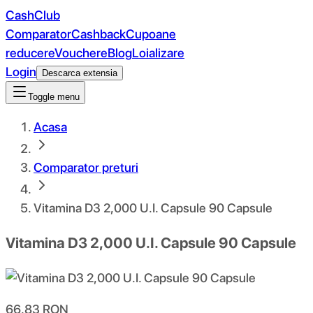
CashClub
Comparator
Cashback
Cupoane
reducere
Vouchere
Blog
Loializare
Login
Descarca extensia
Toggle menu
Acasa
Comparator preturi
Vitamina D3 2,000 U.I. Capsule 90 Capsule
Vitamina D3 2,000 U.I. Capsule 90 Capsule
66.83
RON