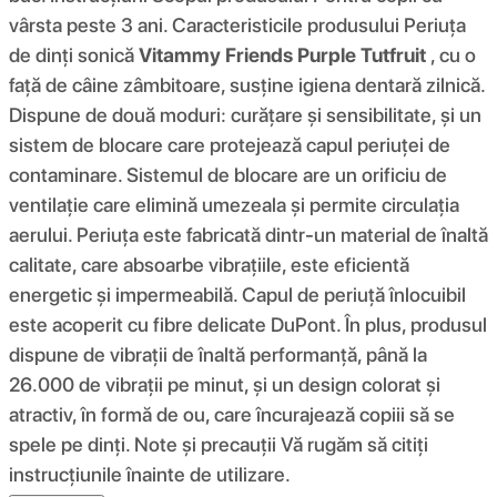
vârsta peste 3 ani. Caracteristicile produsului Periuța
de dinți sonică
Vitammy Friends Purple Tutfruit
, cu o
față de câine zâmbitoare, susține igiena dentară zilnică.
Dispune de două moduri: curățare și sensibilitate, și un
sistem de blocare care protejează capul periuței de
contaminare. Sistemul de blocare are un orificiu de
ventilație care elimină umezeala și permite circulația
aerului. Periuța este fabricată dintr-un material de înaltă
calitate, care absoarbe vibrațiile, este eficientă
energetic și impermeabilă. Capul de periuță înlocuibil
este acoperit cu fibre delicate DuPont. În plus, produsul
dispune de vibrații de înaltă performanță, până la
26.000 de vibrații pe minut, și un design colorat și
atractiv, în formă de ou, care încurajează copiii să se
spele pe dinți. Note și precauții Vă rugăm să citiți
instrucțiunile înainte de utilizare.