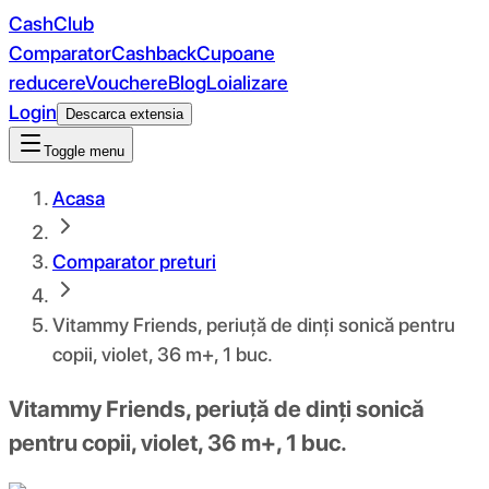
CashClub
Comparator
Cashback
Cupoane
reducere
Vouchere
Blog
Loializare
Login
Descarca extensia
Toggle menu
Acasa
Comparator preturi
Vitammy Friends, periuță de dinți sonică pentru
copii, violet, 36 m+, 1 buc.
Vitammy Friends, periuță de dinți sonică
pentru copii, violet, 36 m+, 1 buc.