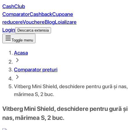
CashClub
Comparator
Cashback
Cupoane
reducere
Vouchere
Blog
Loializare
Login
Descarca extensia
Toggle menu
Acasa
Comparator preturi
Vitberg Mini Shield, deschidere pentru gură și nas,
mărimea S, 2 buc.
Vitberg Mini Shield, deschidere pentru gură și
nas, mărimea S, 2 buc.