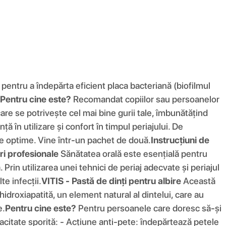
pentru a îndepărta eficient placa bacteriană (biofilmul
Pentru cine este?
Recomandat copiilor sau persoanelor
care se potrivește cel mai bine gurii tale, îmbunătățind
 în utilizare și confort în timpul periajului. De
ce optime. Vine într-un pachet de două.
Instrucțiuni de
ri profesionale
Sănătatea orală este esențială pentru
Prin utilizarea unei tehnici de periaj adecvate și periajul
te infecții.
VITIS - Pastă de dinți pentru albire
Această
droxiapatită, un element natural al dintelui, care au
e.
Pentru cine este?
Pentru persoanele care doresc să-și
acitate sporită: - Acțiune anti-pete: îndepărtează petele