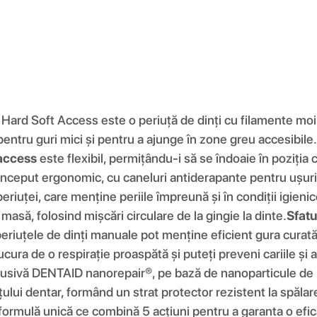
 Hard Soft Access este o periuță de dinți cu filamente moi 
entru guri mici și pentru a ajunge în zone greu accesibile.
 access
este flexibil, permițându-i să se îndoaie în poziția 
onceput ergonomic, cu caneluri antiderapante pentru ușurință
iuței, care menține periile împreună și în condiții igieni
e masă, folosind mișcări circulare de la gingie la dinte.
Sfatu
eriuțele de dinți manuale pot menține eficient gura curată. 
ucura de o respirație proaspătă și puteți preveni cariile și al
lusivă DENTAID nanorepair®, pe bază de nanoparticule de hi
ului dentar, formând un strat protector rezistent la spălar
formulă unică ce combină 5 acțiuni pentru a garanta o efic