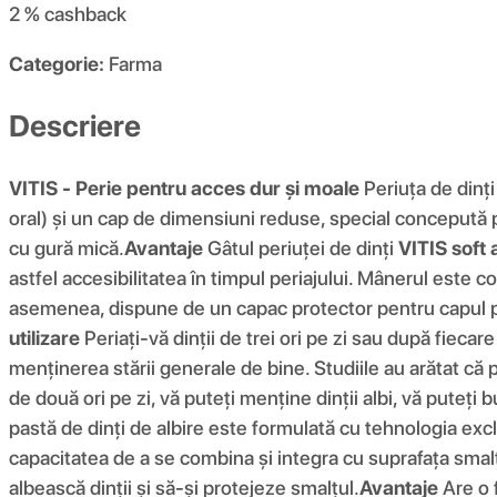
2 %
cashback
Categorie:
Farma
Descriere
VITIS - Perie pentru acces dur și moale
Periuța de dinți
oral) și un cap de dimensiuni reduse, special concepută p
cu gură mică.
Avantaje
Gâtul periuței de dinți
VITIS soft
astfel accesibilitatea în timpul periajului. Mânerul este c
asemenea, dispune de un capac protector pentru capul per
utilizare
Periați-vă dinții de trei ori pe zi sau după fiecar
menținerea stării generale de bine. Studiile au arătat că p
de două ori pe zi, vă puteți menține dinții albi, vă puteți b
pastă de dinți de albire este formulată cu tehnologia exc
capacitatea de a se combina și integra cu suprafața smalț
albească dinții și să-și protejeze smalțul.
Avantaje
Are o 