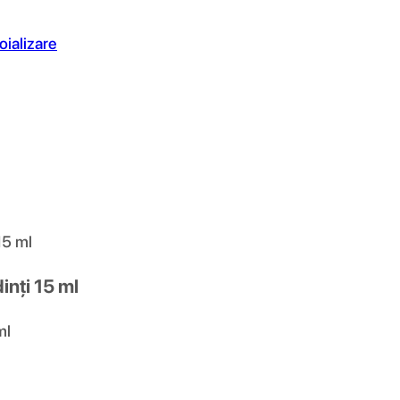
oializare
15 ml
inți 15 ml