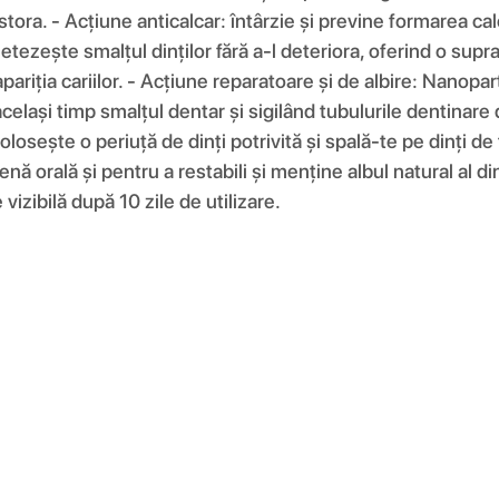
tora. - Acțiune anticalcar: întârzie și previne formarea ca
etezește smalțul dinților fără a-l deteriora, oferind o supra
ariția cariilor. - Acțiune reparatoare și de albire: Nanopar
același timp smalțul dentar și sigilând tubulurile dentinare
olosește o periuță de dinți potrivită și spală-te pe dinți de
igienă orală și pentru a restabili și menține albul natural al 
 vizibilă după 10 zile de utilizare.