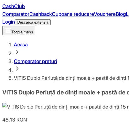
CashClub
Comparator
Cashback
Cupoane reducere
Vouchere
Blog
L
Login
Descarca extensia
Toggle menu
Acasa
Comparator preturi
VITIS Duplo Periuță de dinți moale + pastă de dinți 
VITIS Duplo Periuță de dinți moale + pastă de d
48.13
RON