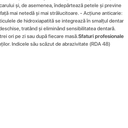
lcarului și, de asemenea, îndepărtează petele și previne
față mai netedă și mai strălucitoare. - Acțiune anticarie:
ticulele de hidroxiapatită se integrează în smalțul dentar
 deschise, tratând și eliminând sensibilitatea dentară.
 trei ori pe zi sau după fiecare masă.
Sfaturi profesionale
dinților. Indicele său scăzut de abrazivitate (RDA 48)