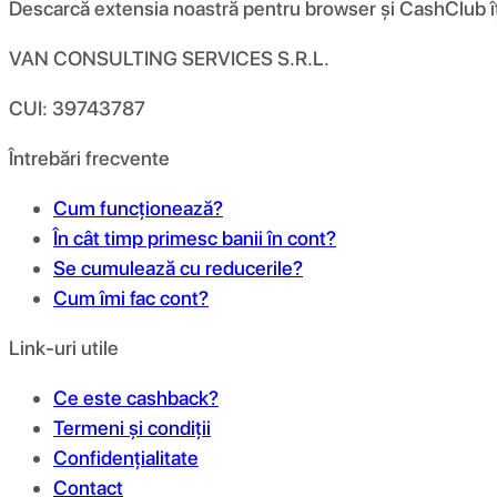
Descarcă extensia noastră pentru browser și CashClub îți d
VAN CONSULTING SERVICES S.R.L.
CUI: 39743787
Întrebări frecvente
Cum funcționează?
În cât timp primesc banii în cont?
Se cumulează cu reducerile?
Cum îmi fac cont?
Link-uri utile
Ce este cashback?
Termeni și condiții
Confidențialitate
Contact