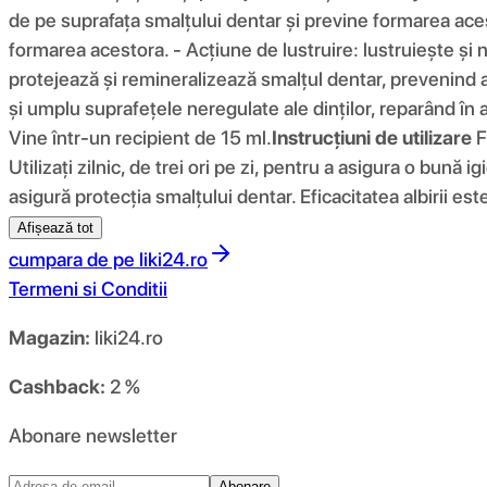
de pe suprafața smalțului dentar și previne formarea aces
formarea acestora. - Acțiune de lustruire: lustruiește și n
protejează și remineralizează smalțul dentar, prevenind ap
și umplu suprafețele neregulate ale dinților, reparând în 
Vine într-un recipient de 15 ml.
Instrucțiuni de utilizare
F
Utilizați zilnic, de trei ori pe zi, pentru a asigura o bună 
asigură protecția smalțului dentar. Eficacitatea albirii este
Afișează tot
cumpara de pe
liki24.ro
Termeni si Conditii
Magazin:
liki24.ro
Cashback:
2 %
Abonare newsletter
Abonare