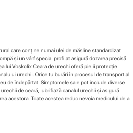
natural care conține numai ulei de măsline standardizat
pompă și un vârf special profilat asigură dozarea precisă
ea lui Voskolix Ceara de urechi oferă pielii protecție
nalului urechii. Orice tulburări în procesul de transport al
reu de îndepărtat. Simptomele sale pot include diverse
rechii de ceară, lubrifiază canalul urechii și asigură
area acestora. Toate acestea reduc nevoia medicului de a