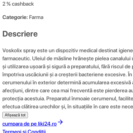
2 %
cashback
Categorie:
Farma
Descriere
Voskolix spray este un dispozitiv medical destinat igienei
farmaceutic. Uleiul de măsline hrănește pielea canalului u
și utilizarea ușoară și sigură a preparatului, fără riscul d
împotriva uscăciunii și a creșterii bacteriene excesive. În
cerumenului în exterior determină acumularea excesivă a
afecțiuni, dintre care cea mai frecventă este pierderea au
protecția acestuia. Preparatul înmoaie cerumenul, facili
efectua clătirea urechilor și, în situațiile în care este nec
Afișează tot
cumpara de pe
liki24.ro
Termeni si Conditii