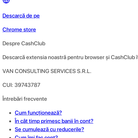
Descarcă de pe
Chrome store
Despre CashClub
Descarcă extensia noastră pentru browser și CashClub îți d
VAN CONSULTING SERVICES S.R.L.
CUI: 39743787
Întrebări frecvente
Cum funcționează?
În cât timp primesc banii în cont?
Se cumulează cu reducerile?
Cum îmi fac cont?