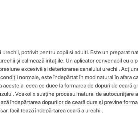
 urechii, potrivit pentru copii si adulti. Este un preparat 
rechii și calmează iritațiile. Un aplicator convenabil cu o 
e presiune excesivă și deteriorarea canalului urechii. Acțiun
 condiții normale, este îndepărtat în mod natural în afara ca
 acesteia, ceea ce duce la formarea de dopuri de ceară g
zului. Voskolix susține procesul natural de autocurățare a u
tează îndepărtarea dopurilor de ceară dure și previne form
esar, facilitează îndepărtarea ceară a urechii.