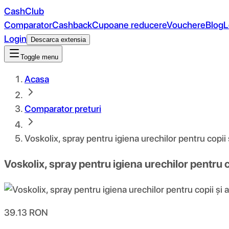
CashClub
Comparator
Cashback
Cupoane reducere
Vouchere
Blog
L
Login
Descarca extensia
Toggle menu
Acasa
Comparator preturi
Voskolix, spray pentru igiena urechilor pentru copii ș
Voskolix, spray pentru igiena urechilor pentru co
39.13
RON