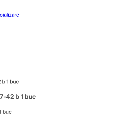
oializare
 b 1 buc
7-42 b 1 buc