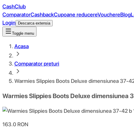
CashClub
Comparator
Cashback
Cupoane reducere
Vouchere
Blog
L
Login
Descarca extensia
Toggle menu
Acasa
Comparator preturi
Warmies Slippies Boots Deluxe dimensiunea 37-42
Warmies Slippies Boots Deluxe dimensiunea 3
163.0
RON