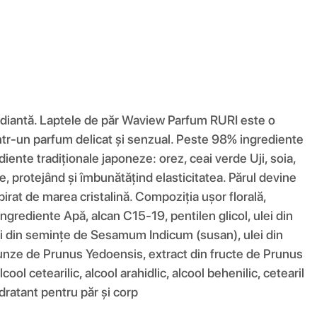
adiantă. Laptele de păr Waview Parfum RURI este o
 într-un parfum delicat și senzual. Peste 98% ingrediente
iente tradiționale japoneze: orez, ceai verde Uji, soia,
, protejând și îmbunătățind elasticitatea. Părul devine
pirat de marea cristalină. Compoziția ușor florală,
Ingrediente Apă, alcan C15-19, pentilen glicol, ulei din
lei din semințe de Sesamum Indicum (susan), ulei din
 frunze de Prunus Yedoensis, extract din fructe de Prunus
l cetearilic, alcool arahidlic, alcool behenilic, cetearil
idratant pentru păr și corp