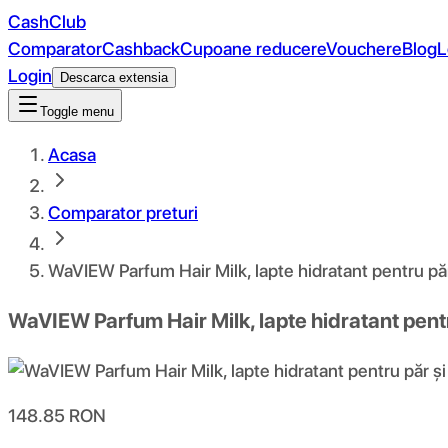
CashClub
Comparator
Cashback
Cupoane reducere
Vouchere
Blog
L
Login
Descarca extensia
Toggle menu
Acasa
Comparator preturi
WaVIEW Parfum Hair Milk, lapte hidratant pentru păr 
WaVIEW Parfum Hair Milk, lapte hidratant pentru
148.85
RON