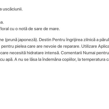
a uscăciunii.
na.
floral cu o notă de sare de mare.
me (prună japoneză). Destin Pentru îngrijirea zilnică a părul
 pentru pielea care are nevoie de reparare. Utilizare Aplic
 care necesită hidratare intensă. Comentarii Numai pentru u
iți cu apă. A nu se lăsa la îndemâna copiilor, la temperatura 