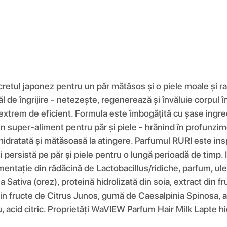
tul japonez pentru un păr mătăsos și o piele moale și r
ăl de îngrijire - netezește, regenerează și învăluie corpul
r extrem de eficient. Formula este îmbogățită cu șase ingred
 super-aliment pentru păr și piele - hrănind în profunzime
i hidratată și mătăsoasă la atingere. Parfumul RURI este ins
i persistă pe păr și piele pentru o lungă perioadă de timp. 
mentație din rădăcină de Lactobacillus/ridiche, parfum, u
a Sativa (orez), proteină hidrolizată din soia, extract din
 fructe de Citrus Junos, gumă de Caesalpinia Spinosa, alcoo
diu, acid citric. Proprietăți WaVIEW Parfum Hair Milk Lapte h