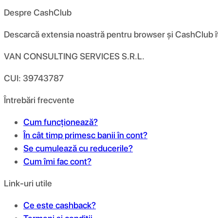
Despre CashClub
Descarcă extensia noastră pentru browser și CashClub îți d
VAN CONSULTING SERVICES S.R.L.
CUI: 39743787
Întrebări frecvente
Cum funcționează?
În cât timp primesc banii în cont?
Se cumulează cu reducerile?
Cum îmi fac cont?
Link-uri utile
Ce este cashback?