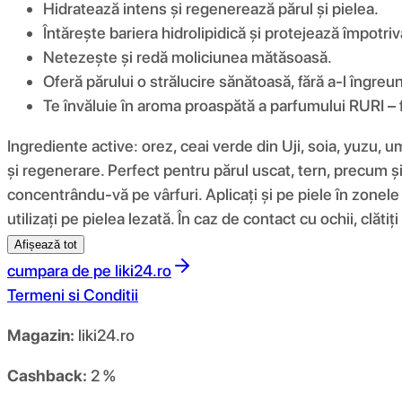
Hidratează intens și regenerează părul și pielea.
Întărește bariera hidrolipidică și protejează împotriv
Netezește și redă moliciunea mătăsoasă.
Oferă părului o strălucire sănătoasă, fără a-l îngreu
Te învăluie în aroma proaspătă a parfumului RURI – 
Ingrediente active: orez, ceai verde din Uji, soia, yuzu, u
și regenerare. Perfect pentru părul uscat, tern, precum și
concentrându-vă pe vârfuri. Aplicați și pe piele în zonele
utilizați pe pielea lezată. În caz de contact cu ochii, clăt
Afișează tot
cumpara de pe
liki24.ro
Termeni si Conditii
Magazin:
liki24.ro
Cashback:
2 %