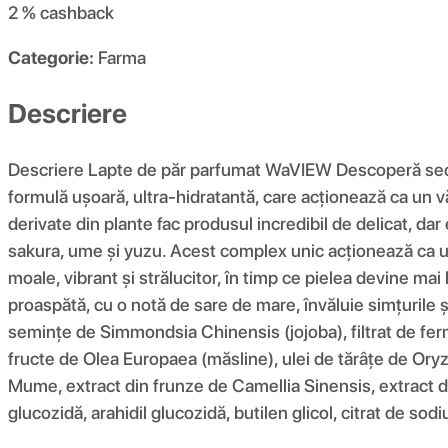
2 %
cashback
Categorie:
Farma
Descriere
Descriere Lapte de păr parfumat WaVIEW Descoperă secre
formulă ușoară, ultra-hidratantă, care acționează ca un v
derivate din plante fac produsul incredibil de delicat, da
sakura, ume și yuzu. Acest complex unic acționează ca un
moale, vibrant și strălucitor, în timp ce pielea devine ma
proaspătă, cu o notă de sare de mare, învăluie simțurile ș
semințe de Simmondsia Chinensis (jojoba), filtrat de fer
fructe de Olea Europaea (măsline), ulei de tărâțe de Oryz
Mume, extract din frunze de Camellia Sinensis, extract din
glucozidă, arahidil glucozidă, butilen glicol, citrat de so